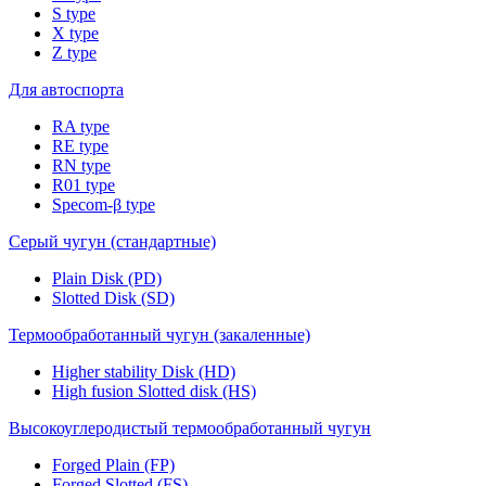
S type
X type
Z type
Для автоспорта
RA type
RE type
RN type
R01 type
Specom-β type
Серый чугун (стандартные)
Plain Disk (PD)
Slotted Disk (SD)
Термообработанный чугун (закаленные)
Higher stability Disk (HD)
High fusion Slotted disk (HS)
Высокоуглеродистый термообработанный чугун
Forged Plain (FP)
Forged Slotted (FS)