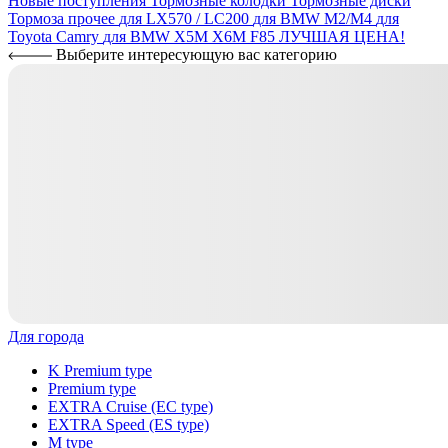
Новые поступления
Тормозные колодки
Тормозные диски
Тормоза прочее
для LX570 / LC200
для BMW M2/M4
для
Toyota Camry
для BMW X5M X6M F85
ЛУЧШАЯ ЦЕНА!
Выберите интересующую вас категорию
Для города
K Premium type
Premium type
EXTRA Cruise (EC type)
EXTRA Speed (ES type)
M type