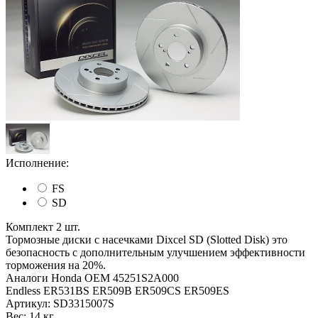
Исполнение:
FS
SD
Комплект 2 шт.
Тормозные диски с насечками Dixcel SD (Slotted Disk) это
безопасность с дополнительным улучшением эффективности
торможения на 20%.
Аналоги Honda OEM 45251S2A000
Endless ER531BS ER509B ER509CS ER509ES
Артикул:
SD3315007S
Вес:
14 кг.