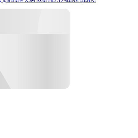
y
для BMW X5M X6M F85
ЛУЧШАЯ ЦЕНА!