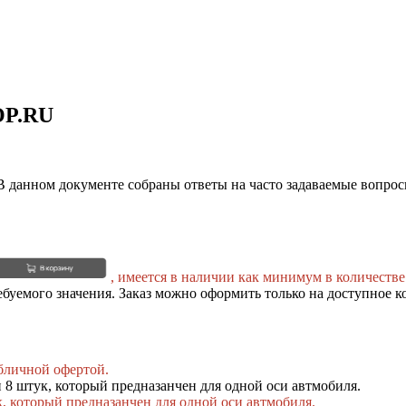
OP.RU
 данном документе собраны ответы на часто задаваемые вопро
, имеется в наличии как минимум в количестве
ебуемого значения. Заказ можно оформить только на доступное к
бличной офертой.
и 8 штук, который предназанчен для одной оси автмобиля.
к, который предназанчен для одной оси автмобиля.