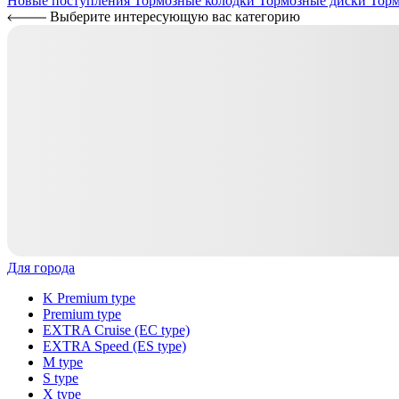
Новые поступления
Тормозные колодки
Тормозные диски
Торм
Выберите интересующую вас категорию
Для города
K Premium type
Premium type
EXTRA Cruise (EC type)
EXTRA Speed (ES type)
M type
S type
X type