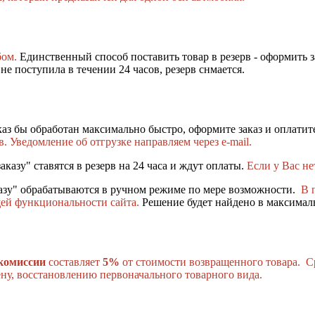
бом.
Единственный способ поставить товар в резерв - оформить за
е поступила в течении 24 часов, резерв снмается.
аказ бы обработан максимально быстро, оформите заказ и оплати
в. Уведомление об отгрузке направляем через e-mail.
казу" ставятся в резерв на 24 часа и ждут оплаты.
Если у Вас не
азу" обрабатываются в ручном режиме по мере возможности.
В 
щей функциональности сайта.
Решение будет найдено в максимал
комиссии
составляет
5%
от стоимости возвращенного товара. Ср
ену, восстановлению первоначального товарного вида.