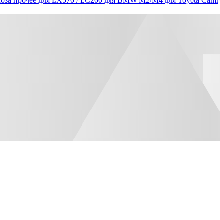
оза прочее
для LX570 / LC200
для BMW M2/M4
для Toyota Camr