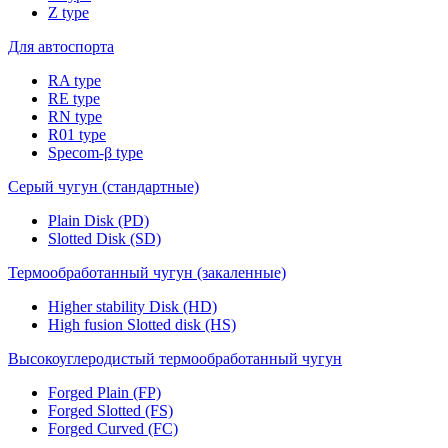
Z type
Для автоспорта
RA type
RE type
RN type
R01 type
Specom-β type
Серый чугун (стандартные)
Plain Disk (PD)
Slotted Disk (SD)
Термообработанный чугун (закаленные)
Higher stability Disk (HD)
High fusion Slotted disk (HS)
Высокоуглеродистый термообработанный чугун
Forged Plain (FP)
Forged Slotted (FS)
Forged Curved (FC)