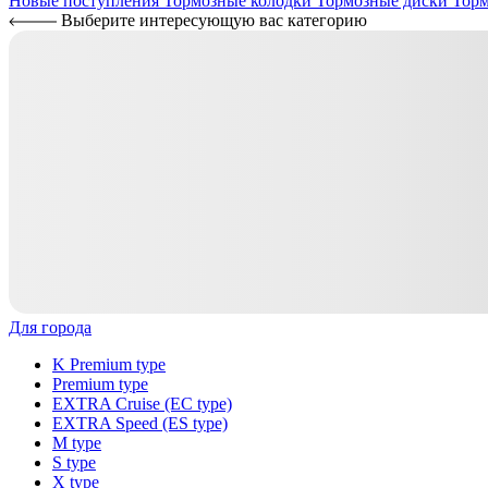
Новые поступления
Тормозные колодки
Тормозные диски
Торм
Выберите интересующую вас категорию
Для города
K Premium type
Premium type
EXTRA Cruise (EC type)
EXTRA Speed (ES type)
M type
S type
X type