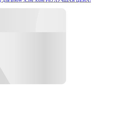
y
для BMW X5M X6M F85
ЛУЧШАЯ ЦЕНА!