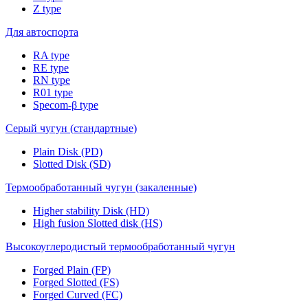
Z type
Для автоспорта
RA type
RE type
RN type
R01 type
Specom-β type
Серый чугун (стандартные)
Plain Disk (PD)
Slotted Disk (SD)
Термообработанный чугун (закаленные)
Higher stability Disk (HD)
High fusion Slotted disk (HS)
Высокоуглеродистый термообработанный чугун
Forged Plain (FP)
Forged Slotted (FS)
Forged Curved (FC)