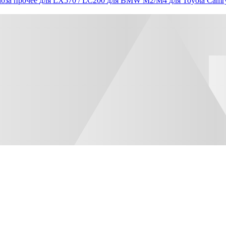
оза прочее
для LX570 / LC200
для BMW M2/M4
для Toyota Camr