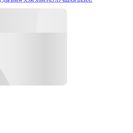
y
для BMW X5M X6M F85
ЛУЧШАЯ ЦЕНА!