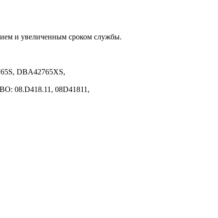
тием и увеличенным сроком службы.
65S, DBA42765XS,
O: 08.D418.11, 08D41811,