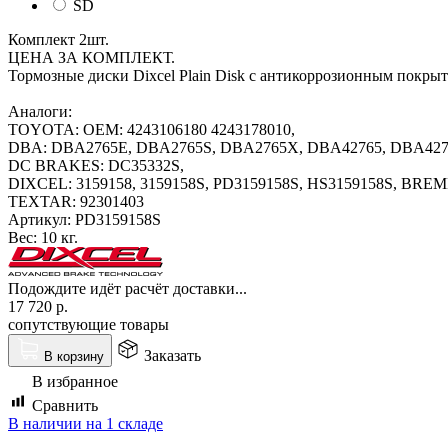
SD
Комплект 2шт.
ЦЕНА ЗА КОМПЛЕКТ.
Тормозные диски Dixcel Plain Disk с антикоррозионным покры
Аналоги:
TOYOTA: OEM: 4243106180 4243178010,
DBA: DBA2765E, DBA2765S, DBA2765X, DBA42765, DBA427
DC BRAKES: DC35332S,
DIXCEL: 3159158, 3159158S, PD3159158S, HS3159158S, BREMB
TEXTAR: 92301403
Артикул:
PD3159158S
Вес:
10 кг.
Подождите идёт расчёт доставки...
17 720
р.
сопутствующие товары
Заказать
В корзину
В избранное
Сравнить
В наличии на 1 складе