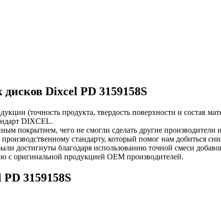
дисков Dixcel PD 3159158S
укции (точность продукта, твердость поверхности и состав мате
андарт DIXCEL.
йным покрытием, чего не смогли сделать другие производители 
о производственному стандарту, который помог нам добиться с
ыли достигнуты благодаря использованию точной смеси добавок
ию c оригинальной продукцией OEM производителей.
 PD 3159158S