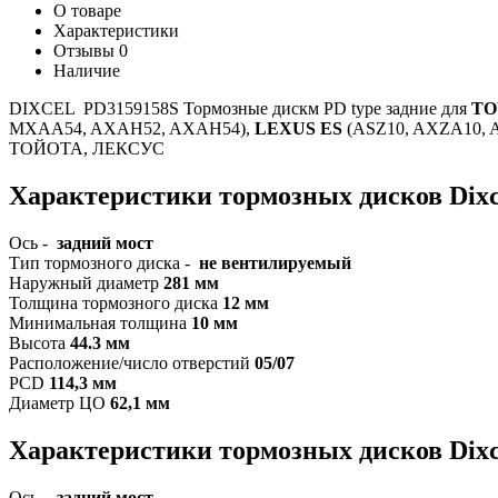
О товаре
Характеристики
Отзывы
0
Наличие
DIXCEL PD3159158S Тормозные дискм PD type задние для
TO
MXAA54, AXAH52, AXAH54),
LEXUS ES
(ASZ10, AXZA10, 
ТОЙОТА, ЛЕКСУС
Характеристики тормозных дисков Dixc
Ось -
задний мост
Тип тормозного диска -
не вентилируемый
Наружный диаметр
281 мм
Толщина тормозного диска
12 мм
Минимальная толщина
10 мм
Высота
44.3
мм
Расположение/число отверстий
05/07
PCD
114,3 мм
Диаметр ЦО
62,1 мм
Характеристики т
ормозных дисков Dixc
Ось -
задний мост