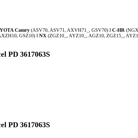
YOTA Camry
(ASV70, ASV71, AXVH71_, GSV70) I
C-HR
(NGX1
AXZH10, GSZ10) I
NX
(ZGZ10_, AYZ10_, AGZ10, ZGZ15_, AYZ1
el PD 3617063S
el PD 3617063S