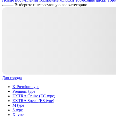
Новые поступления
Тормозные колодки
Тормозные диски
Торм
Выберите интересующую вас категорию
Для города
K Premium type
Premium type
EXTRA Cruise (EC type)
EXTRA Speed (ES type)
M type
S type
X type