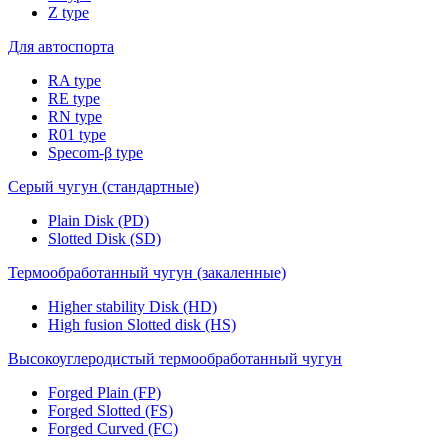
Z type
Для автоспорта
RA type
RE type
RN type
R01 type
Specom-β type
Серый чугун (стандартные)
Plain Disk (PD)
Slotted Disk (SD)
Термообработанный чугун (закаленные)
Higher stability Disk (HD)
High fusion Slotted disk (HS)
Высокоуглеродистый термообработанный чугун
Forged Plain (FP)
Forged Slotted (FS)
Forged Curved (FC)