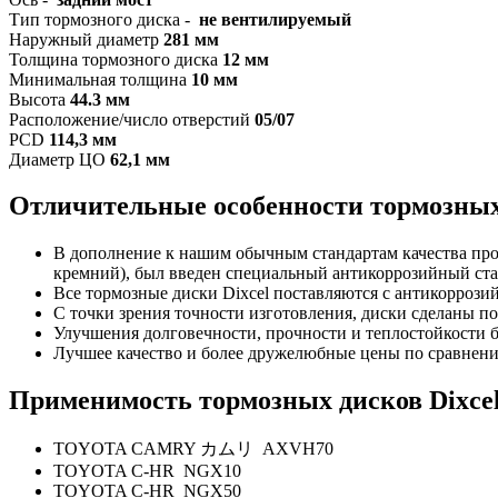
Тип тормозного диска -
не вентилируемый
Наружный диаметр
281 мм
Толщина тормозного диска
12 мм
Минимальная толщина
10 мм
Высота
44.3
мм
Расположение/число отверстий
05/07
PCD
114,3 мм
Диаметр ЦО
62,1 мм
Отличительные особенности тормозных 
В дополнение к нашим обычным стандартам качества прод
кремний), был введен специальный антикоррозийный ст
Все тормозные диски Dixcel поставляются с антикоррози
С точки зрения точности изготовления, диски сделаны п
Улучшения долговечности, прочности и теплостойкости б
Лучшее качество и более дружелюбные цены по сравнен
Применимость тормозных дисков Dixcel
TOYOTA CAMRY カムリ AXVH70
TOYOTA C-HR NGX10
TOYOTA C-HR NGX50