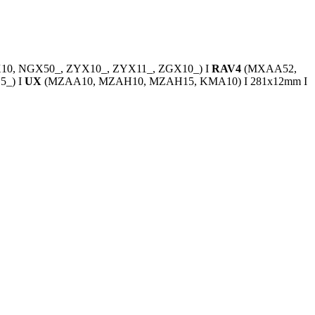
0, NGX50_, ZYX10_, ZYX11_, ZGX10_) I
RAV4
(MXAA52,
5_) I
UX
(MZAA10, MZAH10, MZAH15, KMA10) I 281x12mm I