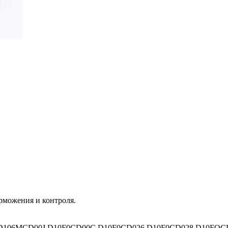
рможения и контроля.
 D106MCD00J D10F0CD00C D10F0CD026 D10F0CD028 D10FOC