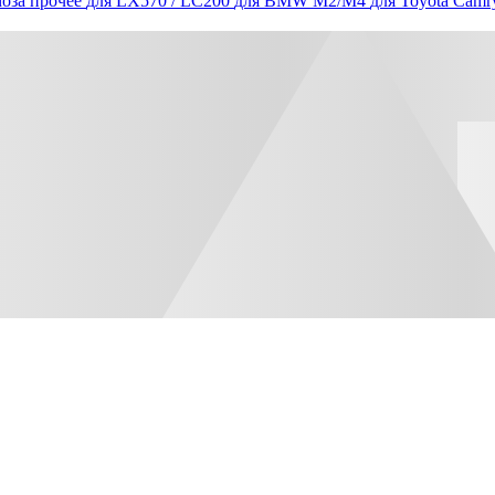
оза прочее
для LX570 / LC200
для BMW M2/M4
для Toyota Camr