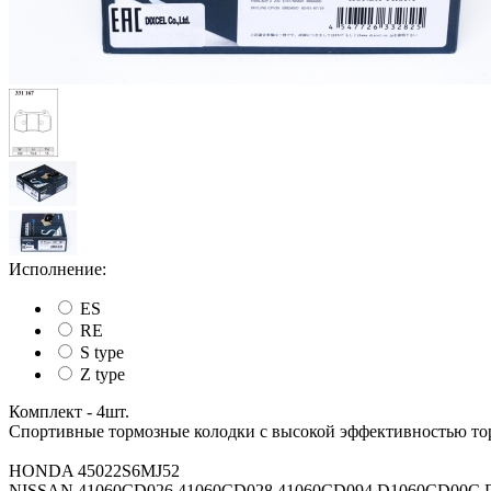
Исполнение:
ES
RE
S type
Z type
Комплект - 4шт.
Спортивные тормозные колодки с высокой эффективностью то
HONDA 45022S6MJ52
NISSAN 41060CD026 41060CD028 41060CD094 D1060CD00C