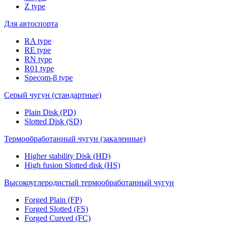
Z type
Для автоспорта
RA type
RE type
RN type
R01 type
Specom-β type
Серый чугун (стандартные)
Plain Disk (PD)
Slotted Disk (SD)
Термообработанный чугун (закаленные)
Higher stability Disk (HD)
High fusion Slotted disk (HS)
Высокоуглеродистый термообработанный чугун
Forged Plain (FP)
Forged Slotted (FS)
Forged Curved (FC)