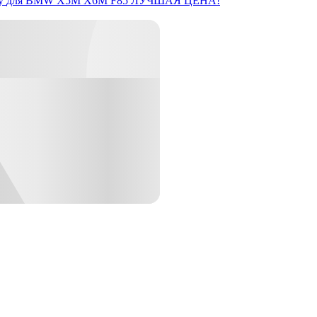
y
для BMW X5M X6M F85
ЛУЧШАЯ ЦЕНА!