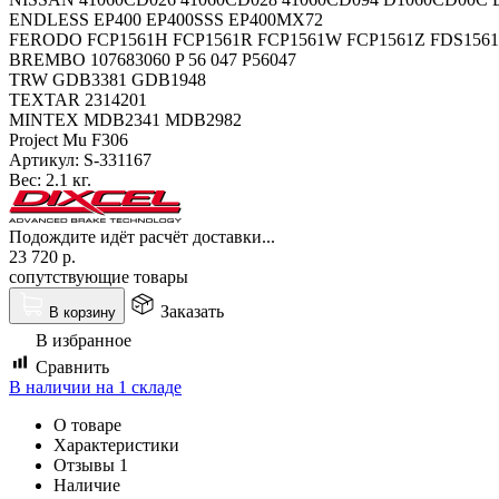
ENDLESS EP400 EP400SSS EP400MX72
FERODO FCP1561H FCP1561R FCP1561W FCP1561Z FDS1561
BREMBO 107683060 P 56 047 P56047
TRW GDB3381 GDB1948
TEXTAR 2314201
MINTEX MDB2341 MDB2982
Project Mu F306
Артикул:
S-331167
Вес:
2.1 кг.
Подождите идёт расчёт доставки...
23 720
р.
сопутствующие товары
Заказать
В корзину
В избранное
Сравнить
В наличии на 1 складе
О товаре
Характеристики
Отзывы
1
Наличие