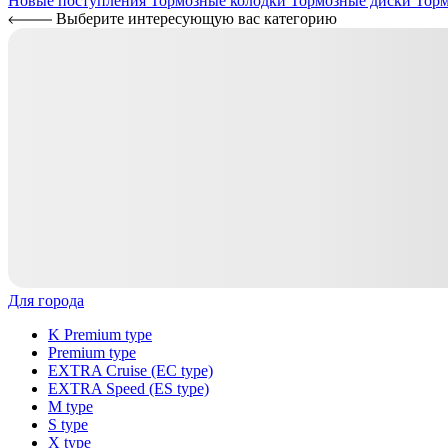
Новые поступления
Тормозные колодки
Тормозные диски
Торм
Выберите интересующую вас категорию
Для города
K Premium type
Premium type
EXTRA Cruise (EC type)
EXTRA Speed (ES type)
M type
S type
X type