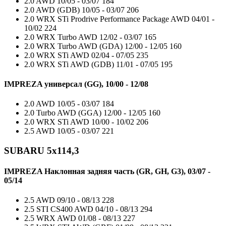
2.0 AWD
10/05 - 03/07
184
2.0 AWD (GDB)
10/05 - 03/07
206
2.0 WRX STi Prodrive Performance Package AWD
04/01 -
10/02
224
2.0 WRX Turbo AWD
12/02 - 03/07
165
2.0 WRX Turbo AWD (GDA)
12/00 - 12/05
160
2.0 WRX STi AWD
02/04 - 07/05
235
2.0 WRX STi AWD (GDB)
11/01 - 07/05
195
IMPREZA универсал (GG), 10/00 - 12/08
2.0 AWD
10/05 - 03/07
184
2.0 Turbo AWD (GGA)
12/00 - 12/05
160
2.0 WRX STi AWD
10/00 - 10/02
206
2.5 AWD
10/05 - 03/07
221
SUBARU 5x114,3
IMPREZA Наклонная задняя часть (GR, GH, G3), 03/07 -
05/14
2.5 AWD
09/10 - 08/13
228
2.5 STI CS400 AWD
04/10 - 08/13
294
2.5 WRX AWD
01/08 - 08/13
227