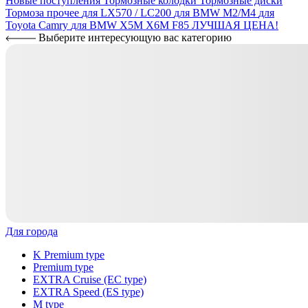
Новые поступления
Тормозные колодки
Тормозные диски
Тормоза прочее
для LX570 / LC200
для BMW M2/M4
для
Toyota Camry
для BMW X5M X6M F85
ЛУЧШАЯ ЦЕНА!
Выберите интересующую вас категорию
Для города
K Premium type
Premium type
EXTRA Cruise (EC type)
EXTRA Speed (ES type)
M type