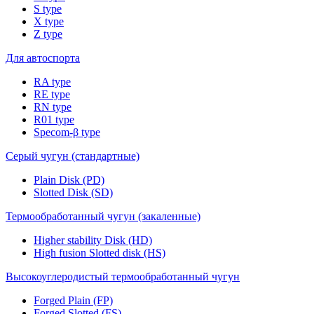
S type
X type
Z type
Для автоспорта
RA type
RE type
RN type
R01 type
Specom-β type
Серый чугун (стандартные)
Plain Disk (PD)
Slotted Disk (SD)
Термообработанный чугун (закаленные)
Higher stability Disk (HD)
High fusion Slotted disk (HS)
Высокоуглеродистый термообработанный чугун
Forged Plain (FP)
Forged Slotted (FS)