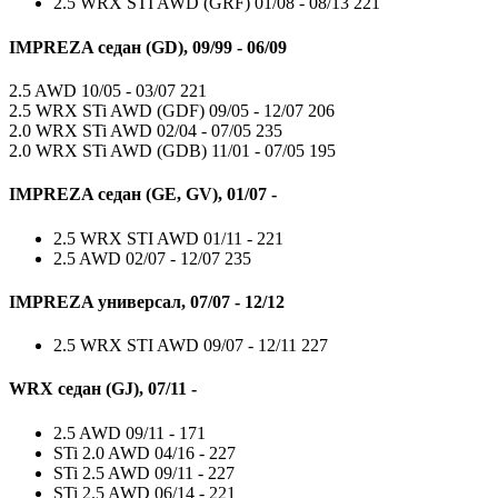
2.5 WRX STI AWD (GRF)
01/08 - 08/13
221
IMPREZA седан (GD), 09/99 - 06/09
2.5 AWD
10/05 - 03/07
221
2.5 WRX STi AWD (GDF)
09/05 - 12/07
206
2.0 WRX STi AWD
02/04 - 07/05
235
2.0 WRX STi AWD (GDB)
11/01 - 07/05
195
IMPREZA седан (GE, GV), 01/07 -
2.5 WRX STI AWD
01/11 -
221
2.5 AWD
02/07 - 12/07
235
IMPREZA универсал, 07/07 - 12/12
2.5 WRX STI AWD
09/07 - 12/11
227
WRX седан (GJ), 07/11 -
2.5 AWD
09/11 -
171
STi 2.0 AWD
04/16 -
227
STi 2.5 AWD
09/11 -
227
STi 2.5 AWD
06/14 -
221