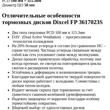
PCD
100 мм + 115.3мм
Диаметр ЦО
58 мм
Отличительные особенности
т
ормозных дисков Dixcel FP 3617023S
Два типа сверловки PCD 100 мм и 115.3мм
DAV (Dual Active Ventilation) - прогрессивная
технология охлаждения
На 20% больше углерода в составе (по сравнению HC –
серым чугуном). Частицы углерода связанные между
собой как сеть усиливают связи между молекулами.
Диски прошли термическую обработку, поэтому они
всегда прочные, не смотря на повторяющиеся циклы
сжатия и расширения полотна.
Устойчивы к деформации и возникновению трещин.
Благодаря высокой адаптивности твердой поверхности
диски хорошо работают с колодками. Совместимы с
любым типом колодок.
Издают меньше скрипа при торможении за счет
грамотного гашения колебаний (демпфирования).
Надежно защищены от коррозии благодаря особому
термостойкому покрытию.
Широкий выбор: от односоставных дисков