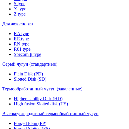
S type
X type
Z type
Для автоспорта
RA type
RE type
RN type
R01 type
Specom-β type
Серый чугун (стандартные)
Plain Disk (PD)
Slotted Disk (SD)
Термообработанный чугун (закаленные)
Higher stability Disk (HD)
High fusion Slotted disk (HS)
Высокоуглеродистый термообработанный чугун
Forged Plain (FP)
Forged Slotted (FS)