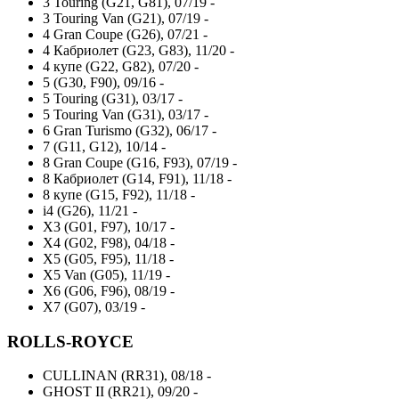
3 Touring (G21, G81), 07/19 -
3 Touring Van (G21), 07/19 -
4 Gran Coupe (G26), 07/21 -
4 Кабриолет (G23, G83), 11/20 -
4 купе (G22, G82), 07/20 -
5 (G30, F90), 09/16 -
5 Touring (G31), 03/17 -
5 Touring Van (G31), 03/17 -
6 Gran Turismo (G32), 06/17 -
7 (G11, G12), 10/14 -
8 Gran Coupe (G16, F93), 07/19 -
8 Кабриолет (G14, F91), 11/18 -
8 купе (G15, F92), 11/18 -
i4 (G26), 11/21 -
X3 (G01, F97), 10/17 -
X4 (G02, F98), 04/18 -
X5 (G05, F95), 11/18 -
X5 Van (G05), 11/19 -
X6 (G06, F96), 08/19 -
X7 (G07), 03/19 -
ROLLS-ROYCE
CULLINAN (RR31), 08/18 -
GHOST II (RR21), 09/20 -