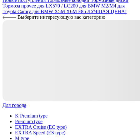
Новые поступления
Тормозные колодки
Тормозные диски
Тормоза прочее
для LX570 / LC200
для BMW M2/M4
для
Toyota Camry
для BMW X5M X6M F85
ЛУЧШАЯ ЦЕНА!
Выберите интересующую вас категорию
Для города
K Premium type
Premium type
EXTRA Cruise (EC type)
EXTRA Speed (ES type)
M type