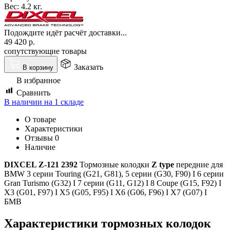
Вес:
4.2 кг.
Подождите идёт расчёт доставки...
49 420
р.
сопутствующие товары
Заказать
В корзину
В избранное
Сравнить
В наличии на 1 складе
О товаре
Характеристики
Отзывы
0
Наличие
DIXCEL Z-121 2392
Тормозные колодки
Z type
передние для
BMW 3 серии Touring (G21, G81), 5 серии (G30, F90) I 6 серии
Gran Turismo (G32) I 7 серии (G11, G12) I 8 Coupe (G15, F92) I
X3 (G01, F97) I X5 (G05, F95) I X6 (G06, F96) I X7 (G07) I
БМВ
Характеристики т
ормозных колодок