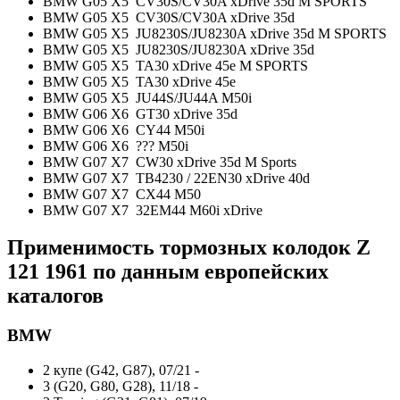
BMW G05 X5 CV30S/CV30A xDrive 35d M SPORTS
BMW G05 X5 CV30S/CV30A xDrive 35d
BMW G05 X5 JU8230S/JU8230A xDrive 35d M SPORTS
BMW G05 X5 JU8230S/JU8230A xDrive 35d
BMW G05 X5 TA30 xDrive 45e M SPORTS
BMW G05 X5 TA30 xDrive 45e
BMW G05 X5 JU44S/JU44A M50i
BMW G06 X6 GT30 xDrive 35d
BMW G06 X6 CY44 M50i
BMW G06 X6 ??? M50i
BMW G07 X7 CW30 xDrive 35d M Sports
BMW G07 X7 TB4230 / 22EN30 xDrive 40d
BMW G07 X7 CX44 M50
BMW G07 X7 32EM44 M60i xDrive
Применимость тормозных колодок Z
121 1961 по данным европейских
каталогов
BMW
2 купе (G42, G87), 07/21 -
3 (G20, G80, G28), 11/18 -