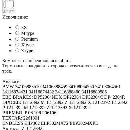
Исполнение:
ES
M type
Premium
X type
Z type
Комплект на переднюю ось - 4 шт.
Тормозные колодки для города c возможностью выезда на
трек.
Аналоги
BMW 34106883510 34106888459 34108064560 34108064561
34116874431 34116874432 34116888460 34116889585
EBC BRAKES: DP52304NDX DP22304 DP32304C DP42304R
DIXCEL: 121 2392 M-121 2392 Z-121 2392 X-121 2392 1212392
P-1212392 M-1212392 Z-1212392 X-1212392
BREMBO: P 06 106 P06106
TEXTAR: 2261801
ENDLESS EIIP302 EIIP302MX72 EIIP302MXPL
Артикул:
Z-1212392