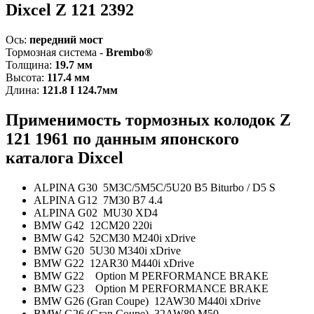
Dixcel Z 121 2392
Ось:
передний мост
Тормозная система -
Brembo®
Толщина:
19.7 мм
Высота:
117.4 мм
Длина:
121.8 I 124.7мм
Применимость тормозных колодок Z
121 1961 по данным японского
каталога Dixcel
ALPINA G30 5M3C/5M5C/5U20 B5 Biturbo / D5 S
ALPINA G12 7M30 B7 4.4
ALPINA G02 MU30 XD4
BMW G42 12CM20 220i
BMW G42 52CM30 M240i xDrive
BMW G20 5U30 M340i xDrive
BMW G22 12AR30 M440i xDrive
BMW G22 Option M PERFORMANCE BRAKE
BMW G23 Option M PERFORMANCE BRAKE
BMW G26 (Gran Coupe) 12AW30 M440i xDrive
BMW G26 (Gran Coupe) 32AW89 M50