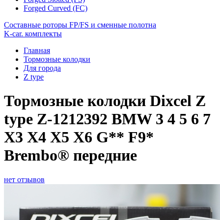
Forged Curved (FC)
Составные роторы FP/FS и сменные полотна
K-car. комплекты
Главная
Тормозные колодки
Для города
Z type
Тормозные колодки Dixcel Z
type Z-1212392 BMW 3 4 5 6 7
X3 X4 X5 X6 G** F9*
Brembo® передние
нет отзывов