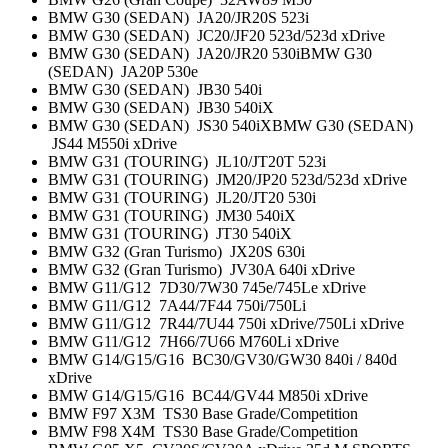
BMW G30 (SEDAN) JA20/JR20S 523i
BMW G30 (SEDAN) JC20/JF20 523d/523d xDrive
BMW G30 (SEDAN) JA20/JR20 530iBMW G30
(SEDAN) JA20P 530e
BMW G30 (SEDAN) JB30 540i
BMW G30 (SEDAN) JB30 540iX
BMW G30 (SEDAN) JS30 540iXBMW G30 (SEDAN)
JS44 M550i xDrive
BMW G31 (TOURING) JL10/JT20T 523i
BMW G31 (TOURING) JM20/JP20 523d/523d xDrive
BMW G31 (TOURING) JL20/JT20 530i
BMW G31 (TOURING) JM30 540iX
BMW G31 (TOURING) JT30 540iX
BMW G32 (Gran Turismo) JX20S 630i
BMW G32 (Gran Turismo) JV30A 640i xDrive
BMW G11/G12 7D30/7W30 745e/745Le xDrive
BMW G11/G12 7A44/7F44 750i/750Li
BMW G11/G12 7R44/7U44 750i xDrive/750Li xDrive
BMW G11/G12 7H66/7U66 M760Li xDrive
BMW G14/G15/G16 BC30/GV30/GW30 840i / 840d
xDrive
BMW G14/G15/G16 BC44/GV44 M850i xDrive
BMW F97 X3M TS30 Base Grade/Competition
BMW F98 X4M TS30 Base Grade/Competition