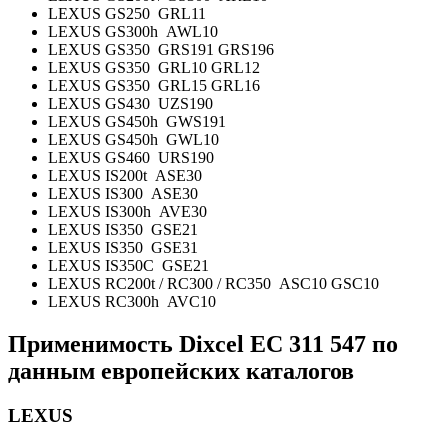
LEXUS GS250 GRL11
LEXUS GS300h AWL10
LEXUS GS350 GRS191 GRS196
LEXUS GS350 GRL10 GRL12
LEXUS GS350 GRL15 GRL16
LEXUS GS430 UZS190
LEXUS GS450h GWS191
LEXUS GS450h GWL10
LEXUS GS460 URS190
LEXUS IS200t ASE30
LEXUS IS300 ASE30
LEXUS IS300h AVE30
LEXUS IS350 GSE21
LEXUS IS350 GSE31
LEXUS IS350C GSE21
LEXUS RC200t / RC300 / RC350 ASC10 GSC10
LEXUS RC300h AVC10
Применимость Dixcel EC 311 547
по
данным европейских каталогов
LEXUS