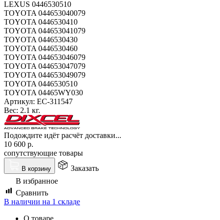
LEXUS 0446530510
TOYOTA 044653040079
TOYOTA 0446530410
TOYOTA 044653041079
TOYOTA 0446530430
TOYOTA 0446530460
TOYOTA 044653046079
TOYOTA 044653047079
TOYOTA 044653049079
TOYOTA 0446530510
TOYOTA 04465WY030
Артикул:
EC-311547
Вес:
2.1 кг.
Подождите идёт расчёт доставки...
10 600
р.
сопутствующие товары
Заказать
В корзину
В избранное
Сравнить
В наличии на 1 складе
О товаре