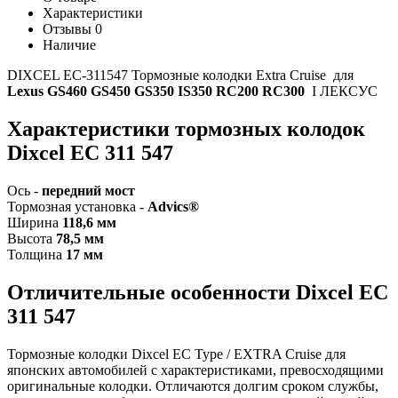
Характеристики
Отзывы
0
Наличие
DIXCEL EС-311547 Тормозные колодки Extra Cruise для
Lexus GS460 GS450 GS350 IS350 RC200 RC300
I ЛЕКСУС
Характеристики т
ормозных колодок
Dixcel
EC 311 547
Ось -
передний
мост
Тормозная установка -
Advics
®
Ширина
118,6 мм
Высота
78,5
мм
Толщина
17 мм
Отличительные особенности
Dixcel EC
311 547
Тормозные колодки Dixcel EC Type / EXTRA Cruise
для
японских автомобилей с характеристиками, превосходящими
оригинальные колодки. Отличаются долгим сроком службы,