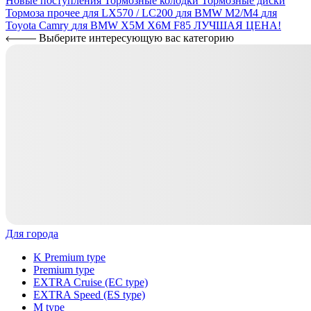
Новые поступления
Тормозные колодки
Тормозные диски
Тормоза прочее
для LX570 / LC200
для BMW M2/M4
для
Toyota Camry
для BMW X5M X6M F85
ЛУЧШАЯ ЦЕНА!
Выберите интересующую вас категорию
Для города
K Premium type
Premium type
EXTRA Cruise (EC type)
EXTRA Speed (ES type)
M type