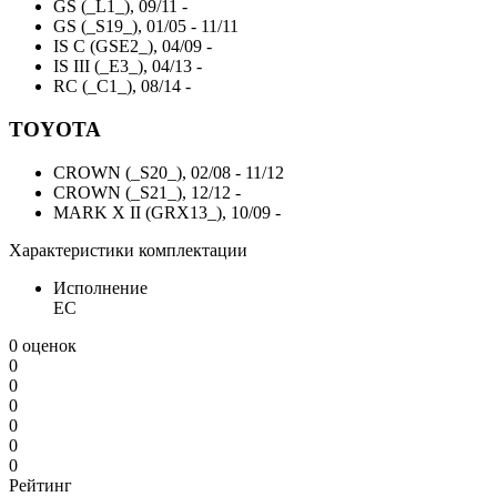
GS (_L1_), 09/11 -
GS (_S19_), 01/05 - 11/11
IS C (GSE2_), 04/09 -
IS III (_E3_), 04/13 -
RC (_C1_), 08/14 -
TOYOTA
CROWN (_S20_), 02/08 - 11/12
CROWN (_S21_), 12/12 -
MARK X II (GRX13_), 10/09 -
Характеристики комплектации
Исполнение
EC
0 оценок
0
0
0
0
0
0
Рейтинг