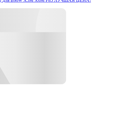
y
для BMW X5M X6M F85
ЛУЧШАЯ ЦЕНА!