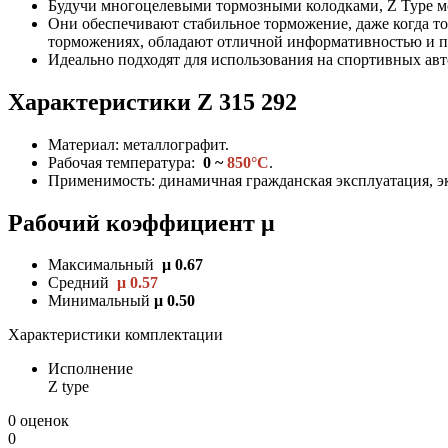
Будучи многоцелевыми тормозными колодками, Z Type мог
Они обеспечивают стабильное торможение, даже когда то
торможениях, обладают отличной информативностью и п
Идеально подходят для использования на спортивных ав
Характеристики
Z
315 292
Материал: металлографит.
Рабочая температура:
0 ~
850°C
.
Применимость: динамичная гражданская эксплуатация, эк
Рабочий коэффициент μ
Максимальный
μ 0.67
Средний
μ 0.57
Минимальный
μ 0.50
Характеристики комплектации
Исполнение
Z type
0 оценок
0