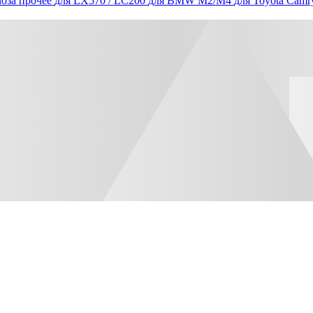
оза прочее
для LX570 / LC200
для BMW M2/M4
для Toyota Camr