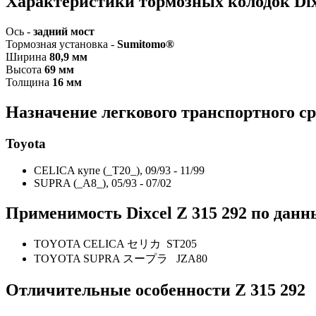
Характеристики т
ормозных колодок Dix
Ось -
задний мост
Тормозная установка -
Sumitomo®
Ширина
80,9 мм
Высота
69
мм
Толщина
16 мм
Назначение легкового транспортного ср
Toyota
CELICA купе (_T20_), 09/93 - 11/99
SUPRA (_A8_), 05/93 - 07/02
Применимость Dixcel
Z
315 292
по данн
TOYOTA CELICA セリカ ST205
TOYOTA SUPRA スープラ JZA80
Отличительные особенности
Z
315 292