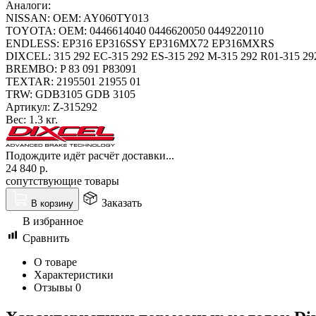
Аналоги:
NISSAN: OEM: AY060TY013
TOYOTA: OEM: 0446614040 0446620050 0449220110
ENDLESS: EP316 EP316SSY EP316MX72 EP316MXRS
DIXCEL: 315 292 EC-315 292 ES-315 292 M-315 292 R01-315 2
BREMBO: P 83 091 P83091
TEXTAR: 2195501 21955 01
TRW: GDB3105 GDB 3105
Артикул:
Z-315292
Вес:
1.3 кг.
Подождите идёт расчёт доставки...
24 840
р.
сопутствующие товары
Заказать
В корзину
В избранное
Сравнить
О товаре
Характеристики
Отзывы
0