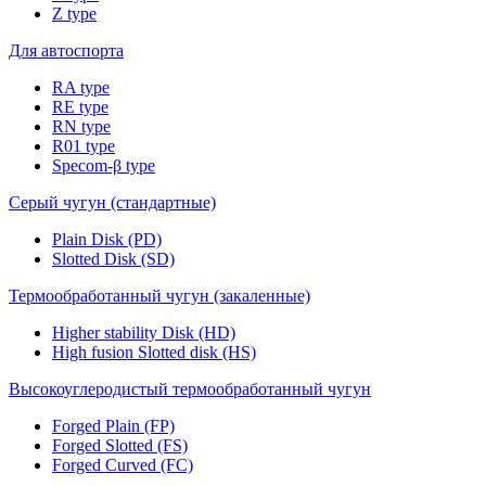
Z type
Для автоспорта
RA type
RE type
RN type
R01 type
Specom-β type
Серый чугун (стандартные)
Plain Disk (PD)
Slotted Disk (SD)
Термообработанный чугун (закаленные)
Higher stability Disk (HD)
High fusion Slotted disk (HS)
Высокоуглеродистый термообработанный чугун
Forged Plain (FP)
Forged Slotted (FS)
Forged Curved (FC)