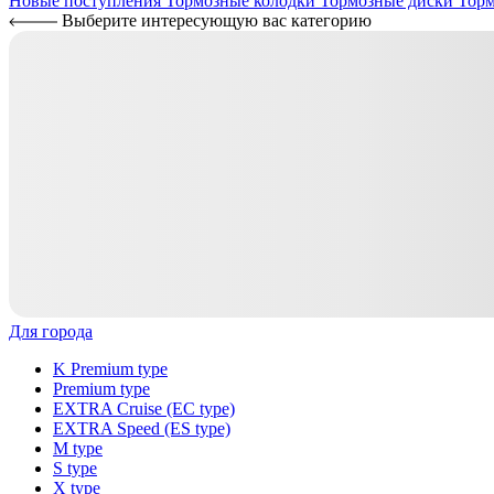
Новые поступления
Тормозные колодки
Тормозные диски
Торм
Выберите интересующую вас категорию
Для города
K Premium type
Premium type
EXTRA Cruise (EC type)
EXTRA Speed (ES type)
M type
S type
X type