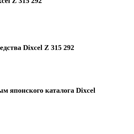
cel Z 315 292
едства Dixcel Z
315 292
ым японского каталога Dixcel