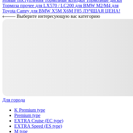
Новые поступления
Тормозные колодки
Тормозные диски
Тормоза прочее
для LX570 / LC200
для BMW M2/M4
для
Toyota Camry
для BMW X5M X6M F85
ЛУЧШАЯ ЦЕНА!
Выберите интересующую вас категорию
Для города
K Premium type
Premium type
EXTRA Cruise (EC type)
EXTRA Speed (ES type)
M type