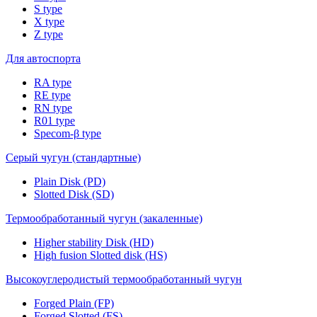
S type
X type
Z type
Для автоспорта
RA type
RE type
RN type
R01 type
Specom-β type
Серый чугун (стандартные)
Plain Disk (PD)
Slotted Disk (SD)
Термообработанный чугун (закаленные)
Higher stability Disk (HD)
High fusion Slotted disk (HS)
Высокоуглеродистый термообработанный чугун
Forged Plain (FP)
Forged Slotted (FS)