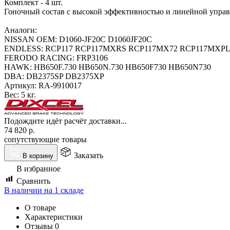
Комплект - 4 шт.
Гоночный состав с высокой эффективностью и линейной управ
Аналоги:
NISSAN OEM: D1060-JF20C D1060JF20C
ENDLESS: RCP117 RCP117MXRS RCP117MX72 RCP117MXPL
FERODO RACING: FRP3106
HAWK: HB650F.730 HB650N.730 HB650F730 HB650N730
DBA: DB2375SP DB2375XP
Артикул:
RA-9910017
Вес:
5 кг.
Подождите идёт расчёт доставки...
74 820
р.
сопутствующие товары
Заказать
В корзину
В избранное
Сравнить
В наличии на 1 складе
О товаре
Характеристики
Отзывы
0