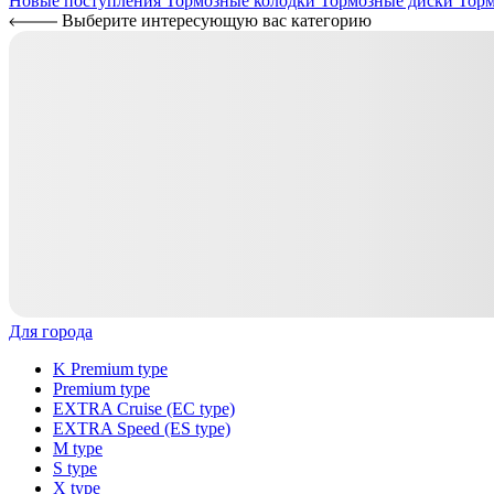
Новые поступления
Тормозные колодки
Тормозные диски
Торм
Выберите интересующую вас категорию
Для города
K Premium type
Premium type
EXTRA Cruise (EC type)
EXTRA Speed (ES type)
M type
S type
X type