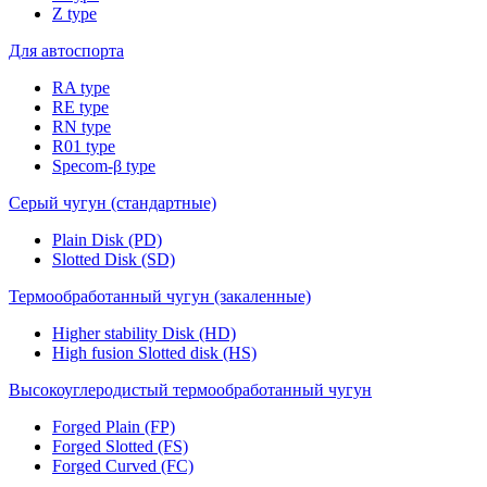
Z type
Для автоспорта
RA type
RE type
RN type
R01 type
Specom-β type
Серый чугун (стандартные)
Plain Disk (PD)
Slotted Disk (SD)
Термообработанный чугун (закаленные)
Higher stability Disk (HD)
High fusion Slotted disk (HS)
Высокоуглеродистый термообработанный чугун
Forged Plain (FP)
Forged Slotted (FS)
Forged Curved (FC)