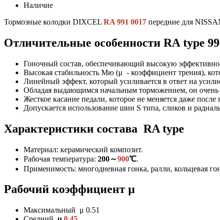
Наличие
Тормозные колодки DIXCEL
RA 991 0017
передние для NISSA
Отличительные особенности RA
type 9
Гоночный состав, обеспечивающий высокую эффективнос
Высокая стабильность Мю (μ - коэффициент трения), ко
Линейный эффект, который усиливается в ответ на усили
Обладая выдающимся начальным торможением, он очень 
Жесткое касание педали, которое не меняется даже после
Допускается использование шин S типа, сликов и радиа
Характеристики состава RA type
Материал: керамический композит.
Рабочая температура:
200～
900
℃
.
Применимость: многодневная гонка, ралли, кольцевая гон
Рабочий коэффициент μ
Максимальный μ 0.51
Средний
μ
0.45