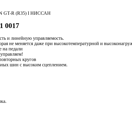
N GT-R (R35) I НИССАН
91 0017
ть и линейную управляемость.
торая не меняется даже при высокотемпературной и высоконагру
е на педали
управляем!
 повторных кругов
льных шин с высоким сцеплением.
ка.