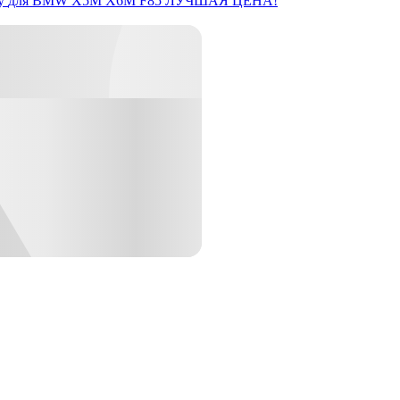
y
для BMW X5M X6M F85
ЛУЧШАЯ ЦЕНА!