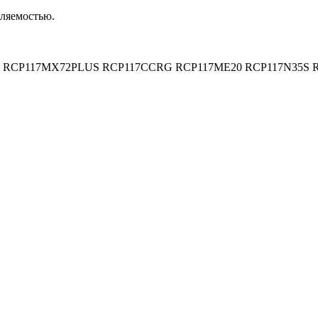
ляемостью.
 RCP117MX72PLUS RCP117CCRG RCP117ME20 RCP117N35S 