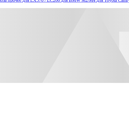
оза прочее
для LX570 / LC200
для BMW M2/M4
для Toyota Camr