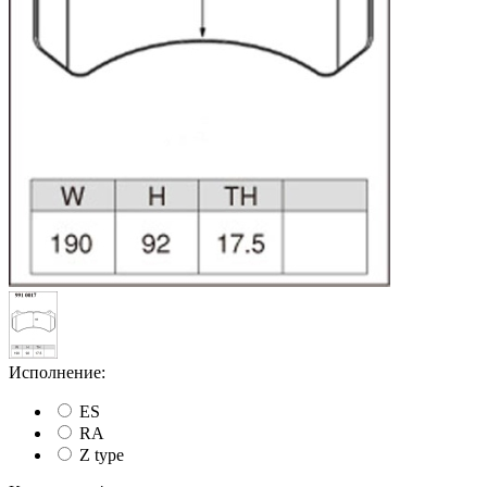
Исполнение:
ES
RA
Z type