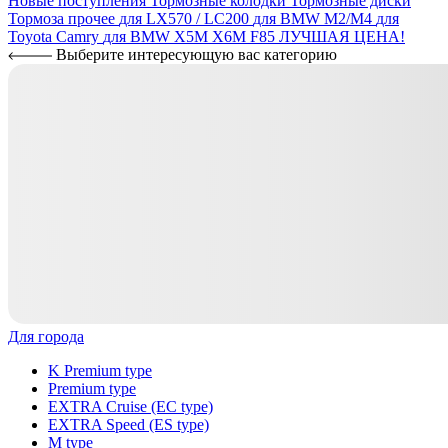
Новые поступления
Тормозные колодки
Тормозные диски
Тормоза прочее
для LX570 / LC200
для BMW M2/M4
для
Toyota Camry
для BMW X5M X6M F85
ЛУЧШАЯ ЦЕНА!
Выберите интересующую вас категорию
Для города
K Premium type
Premium type
EXTRA Cruise (EC type)
EXTRA Speed (ES type)
M type