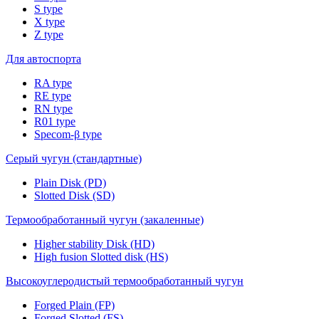
S type
X type
Z type
Для автоспорта
RA type
RE type
RN type
R01 type
Specom-β type
Серый чугун (стандартные)
Plain Disk (PD)
Slotted Disk (SD)
Термообработанный чугун (закаленные)
Higher stability Disk (HD)
High fusion Slotted disk (HS)
Высокоуглеродистый термообработанный чугун
Forged Plain (FP)
Forged Slotted (FS)