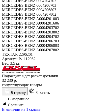
MERCEDES-BENZ 0004204702
MERCEDES-BENZ 0004206703
MERCEDES-BENZ 0004206803
MERCEDES-BENZ 0004207802
MERCEDES-BENZ A0004201003
MERCEDES-BENZ A0004201606
MERCEDES-BENZ A0004203702
MERCEDES-BENZ A0004203802
MERCEDES-BENZ A0004204702
MERCEDES-BENZ A0004206703
MERCEDES-BENZ A0004206803
MERCEDES-BENZ A0004207802
TEXTAR 2296201
Артикул:
P-1112962
Вес:
3.5 кг.
Подождите идёт расчёт доставки...
32 230
р.
сопутствующие товары
Заказать
В корзину
В избранное
Сравнить
В наличии на 1 складе