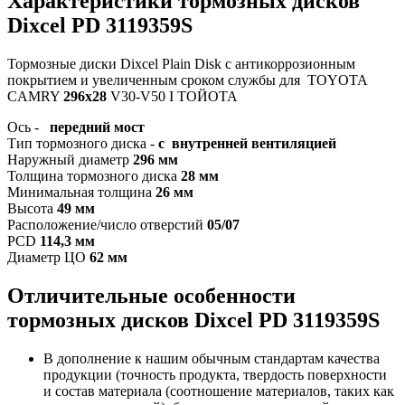
Характеристики т
ормозных дисков
Dixcel PD 3119359S
Тормозные диски Dixcel Plain Disk с антикоррозионным
покрытием и увеличенным сроком службы для TOYOTA
CAMRY
296x28
V30-V50 I ТОЙОТА
Ось -
передний мост
Тип тормозного диска -
с внутренней вентиляцией
Наружный диаметр
296 мм
Толщина тормозного диска
28 мм
Минимальная толщина
26 мм
Высота
49 мм
Расположение/число отверстий
05/07
PCD
114,3 мм
Диаметр ЦО
62 мм
Отличительные особенности
тормозных дисков Dixcel PD
3119359S
В дополнение к нашим обычным стандартам качества
продукции (точность продукта, твердость поверхности
и состав материала (соотношение материалов, таких как