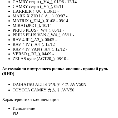
CAMRY седан (_V4_), 01/06 - 12/14
CAMRY седан (_V5_), 09/11 -
HARRIER (_U6_), 10/13 -
MARK X ZIO I (_A1_), 09/07 -
MATRIX (_E14_), 01/08 - 05/14
MIRAI (JPD1_), 10/14 -
PRIUS PLUS (_W4_), 05/11 -
PRIUS PLUS VAN (_W4_), 05/11 -
RAV 4 III (_A3_), 06/05 -
RAV 4 IV (_A4_), 12/12 -
RAV 4 IV VAN (_A4_), 12/12 -
VERSO (_R2_), 04/09 -
ZELAS купе (AGT20_), 08/10 -
Автомобили внутреннего рынка японии - правый руль
(RHD)
DAIHATSU ALTIS アルティス AVV50N
TOYOTA CAMRY カムリ AVV50
Характеристики комплектации
Исполнение
PD