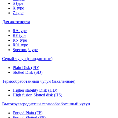
S type
X type
Z type
Для автоспорта
RA type
RE type
RN type
R01 type
Specom-β type
Серый чугун (стандартные)
Plain Disk (PD)
Slotted Disk (SD)
Термообработанный чугун (закаленные)
Higher stability Disk (HD)
High fusion Slotted disk (HS)
Высокоуглеродистый термообработанный чугун
Forged Plain (FP)
Forged Slotted (FS)