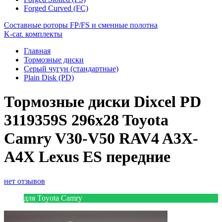
Forged Curved (FC)
Составные роторы FP/FS и сменные полотна
K-car. комплекты
Главная
Тормозные диски
Серый чугун (стандартные)
Plain Disk (PD)
Тормозные диски Dixcel PD
3119359S 296x28 Toyota
Camry V30-V50 RAV4 A3X-
A4X Lexus ES передние
нет отзывов
для Toyota Camry