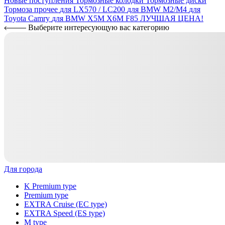
Новые поступления
Тормозные колодки
Тормозные диски
Тормоза прочее
для LX570 / LC200
для BMW M2/M4
для
Toyota Camry
для BMW X5M X6M F85
ЛУЧШАЯ ЦЕНА!
Выберите интересующую вас категорию
Для города
K Premium type
Premium type
EXTRA Cruise (EC type)
EXTRA Speed (ES type)
M type