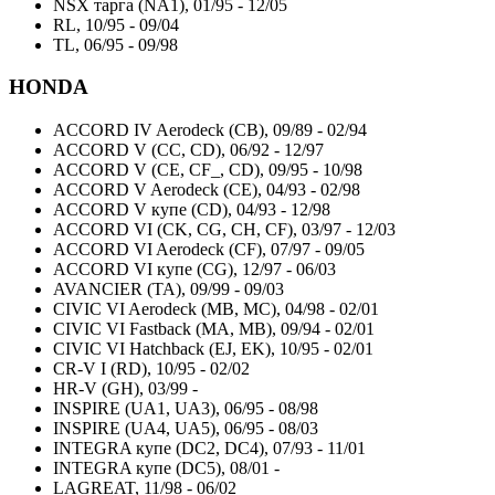
NSX тарга (NA1), 01/95 - 12/05
RL, 10/95 - 09/04
TL, 06/95 - 09/98
HONDA
ACCORD IV Aerodeck (CB), 09/89 - 02/94
ACCORD V (CC, CD), 06/92 - 12/97
ACCORD V (CE, CF_, CD), 09/95 - 10/98
ACCORD V Aerodeck (CE), 04/93 - 02/98
ACCORD V купе (CD), 04/93 - 12/98
ACCORD VI (CK, CG, CH, CF), 03/97 - 12/03
ACCORD VI Aerodeck (CF), 07/97 - 09/05
ACCORD VI купе (CG), 12/97 - 06/03
AVANCIER (TA), 09/99 - 09/03
CIVIC VI Aerodeck (MB, MC), 04/98 - 02/01
CIVIC VI Fastback (MA, MB), 09/94 - 02/01
CIVIC VI Hatchback (EJ, EK), 10/95 - 02/01
CR-V I (RD), 10/95 - 02/02
HR-V (GH), 03/99 -
INSPIRE (UA1, UA3), 06/95 - 08/98
INSPIRE (UA4, UA5), 06/95 - 08/03
INTEGRA купе (DC2, DC4), 07/93 - 11/01
INTEGRA купе (DC5), 08/01 -
LAGREAT, 11/98 - 06/02