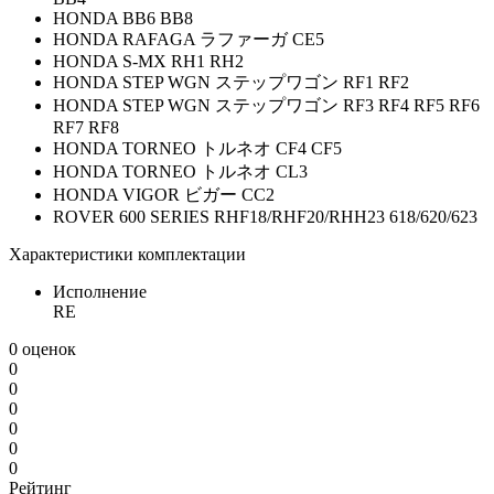
HONDA BB6 BB8
HONDA RAFAGA ラファーガ CE5
HONDA S-MX RH1 RH2
HONDA STEP WGN ステップワゴン RF1 RF2
HONDA STEP WGN ステップワゴン RF3 RF4 RF5 RF6
RF7 RF8
HONDA TORNEO トルネオ CF4 CF5
HONDA TORNEO トルネオ CL3
HONDA VIGOR ビガー CC2
ROVER 600 SERIES RHF18/RHF20/RHH23 618/620/623
Характеристики комплектации
Исполнение
RE
0 оценок
0
0
0
0
0
0
Рейтинг