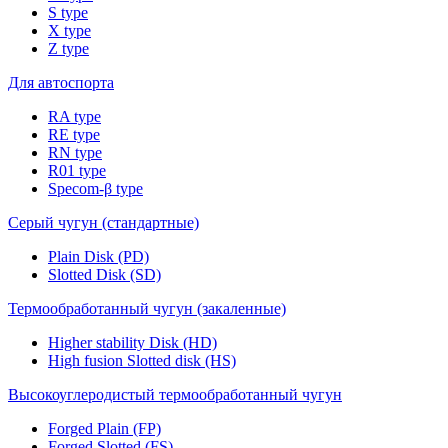
S type
X type
Z type
Для автоспорта
RA type
RE type
RN type
R01 type
Specom-β type
Серый чугун (стандартные)
Plain Disk (PD)
Slotted Disk (SD)
Термообработанный чугун (закаленные)
Higher stability Disk (HD)
High fusion Slotted disk (HS)
Высокоуглеродистый термообработанный чугун
Forged Plain (FP)
Forged Slotted (FS)