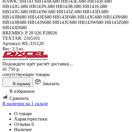
HAWK: HB143 HB143B.680 HB143E.680 HB143F.680
HB143G.680 HB143N.680 HB143R.680 HB143S.680
HB143U.680 HB143W.680 HB143Z.680 HB143D.680
HB143B680 HB143E680 HB143F680 HB143G680 HB143N680
HB143R680 HB143S680 HB143U680 HB143W680 HB143Z680
HB143D680
BREMBO: P 28 026 P28026
TEXTAR: 2165101
Артикул:
RE-331120
Вес:
2.3 кг.
Подождите идёт расчёт доставки...
41 750
р.
сопутствующие товары
Заказать
В корзину
В избранное
Сравнить
В наличии на 1 складе
О товаре
Характеристики
Отзывы
0
Наличие