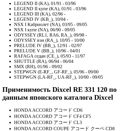
LEGEND II (KA), 01/91 - 03/96
LEGEND II купе (KA), 01/91 - 03/96
LEGEND III (KA), 02/96 -
LEGEND IV (KB_), 10/04 -
NSX I Кабриолет (NA), 03/95 - 09/05
NSX I купе (NA), 06/90 - 09/05
ODYSSEY (RL1, RA6, RA_), 09/98 -
ODYSSEY вэн (RA_), 10/95 - 10/00
PRELUDE IV (BB_), 12/91 - 02/97
PRELUDE V (BB_), 10/96 - 04/01
RAFAGA седан (CE_), 05/93 - 11/97
SHUTTLE (RA), 06/94 - 06/04
SMX (RH), 01/96 - 09/02
STEPWGN (E-RF_, GF-RF_), 05/96 - 09/00
STEPWGN (LA-RF_, UA-RF_), 10/00 - 09/05
Применимость Dixcel
RE
331 120
по
данным японского каталога Dixcel
HONDA ACCORD アコード CD6
HONDA ACCORD アコード CF4 CF5
HONDA ACCORD アコード CL3
HONDA ACCORD COUPE アコード クーペ CD8