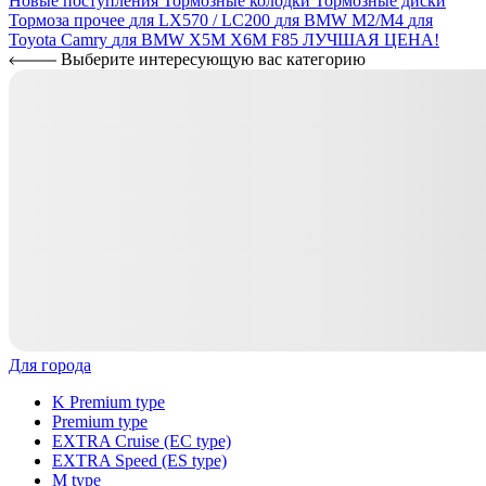
Новые поступления
Тормозные колодки
Тормозные диски
Тормоза прочее
для LX570 / LC200
для BMW M2/M4
для
Toyota Camry
для BMW X5M X6M F85
ЛУЧШАЯ ЦЕНА!
Выберите интересующую вас категорию
Для города
K Premium type
Premium type
EXTRA Cruise (EC type)
EXTRA Speed (ES type)
M type