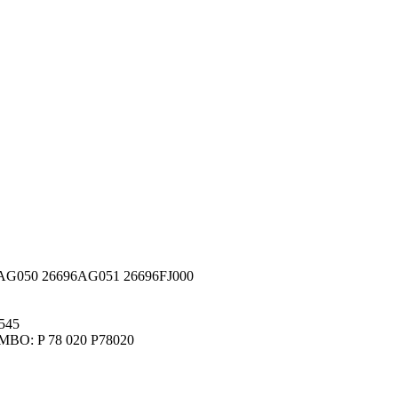
G050 26696AG051 26696FJ000
545
MBO: P 78 020 P78020