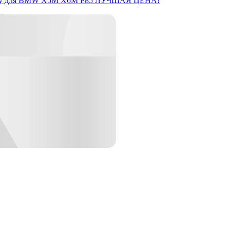
y
для BMW X5M X6M F85
ЛУЧШАЯ ЦЕНА!