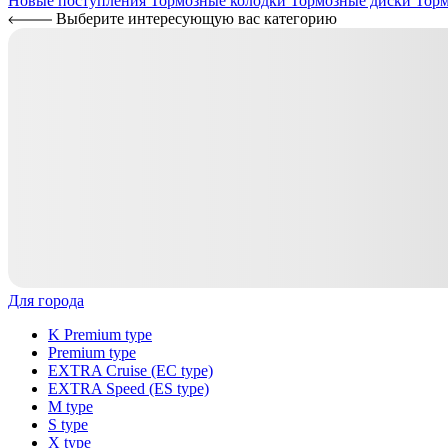
Новые поступления
Тормозные колодки
Тормозные диски
Торм
Выберите интересующую вас категорию
Для города
K Premium type
Premium type
EXTRA Cruise (EC type)
EXTRA Speed (ES type)
M type
S type
X type