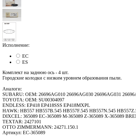
Исполнение:
EC
ES
Комплект на заднюю ось - 4 шт.
Городские колодки с низким уровнем образования пыли.
Аналоги:
SUBARU: OEM: 26696AG010 26696AG030 26696AG031 26696A
TOYOTA: OEM: SU00304097
ENDLESS: EP418 EP418SSS EP418MXPL
HAWK: HB557 HB557B.545 HB557F.545 HB557N.545 HB557Z.
DIXCEL: 365089 EC-365089 M-365089 Z-365089 X-365089 BRE
TEXTAR: 2427101
OTTO ZIMMERMANN: 24271.150.1
Артикул:
EC-365089