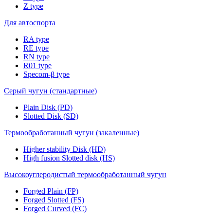
Z type
Для автоспорта
RA type
RE type
RN type
R01 type
Specom-β type
Серый чугун (стандартные)
Plain Disk (PD)
Slotted Disk (SD)
Термообработанный чугун (закаленные)
Higher stability Disk (HD)
High fusion Slotted disk (HS)
Высокоуглеродистый термообработанный чугун
Forged Plain (FP)
Forged Slotted (FS)
Forged Curved (FC)