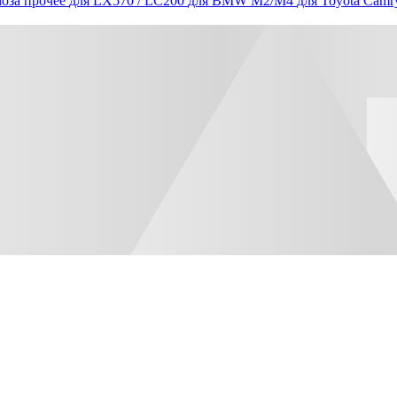
оза прочее
для LX570 / LC200
для BMW M2/M4
для Toyota Camr