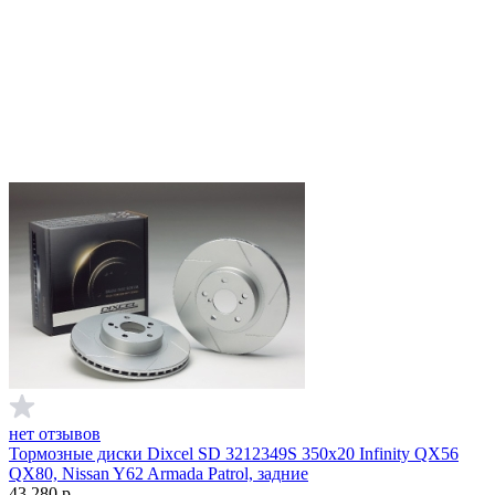
нет отзывов
Тормозные диски Dixcel SD 3212349S 350x20 Infinity QX56
QX80, Nissan Y62 Armada Patrol, задние
43 280
р.