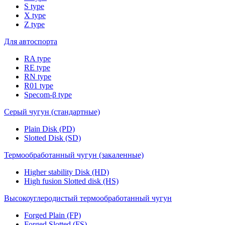
S type
X type
Z type
Для автоспорта
RA type
RE type
RN type
R01 type
Specom-β type
Серый чугун (стандартные)
Plain Disk (PD)
Slotted Disk (SD)
Термообработанный чугун (закаленные)
Higher stability Disk (HD)
High fusion Slotted disk (HS)
Высокоуглеродистый термообработанный чугун
Forged Plain (FP)
Forged Slotted (FS)