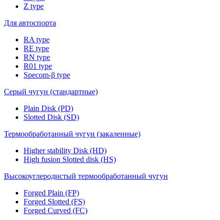
Z type
Для автоспорта
RA type
RE type
RN type
R01 type
Specom-β type
Серый чугун (стандартные)
Plain Disk (PD)
Slotted Disk (SD)
Термообработанный чугун (закаленные)
Higher stability Disk (HD)
High fusion Slotted disk (HS)
Высокоуглеродистый термообработанный чугун
Forged Plain (FP)
Forged Slotted (FS)
Forged Curved (FC)