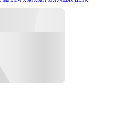
y
для BMW X5M X6M F85
ЛУЧШАЯ ЦЕНА!