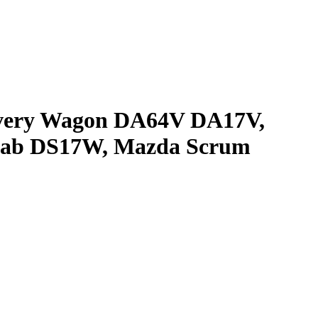
every Wagon DA64V DA17V,
cab DS17W, Mazda Scrum