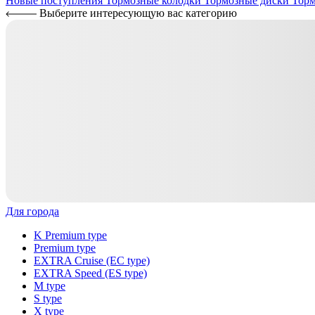
Новые поступления
Тормозные колодки
Тормозные диски
Торм
Выберите интересующую вас категорию
Для города
K Premium type
Premium type
EXTRA Cruise (EC type)
EXTRA Speed (ES type)
M type
S type
X type