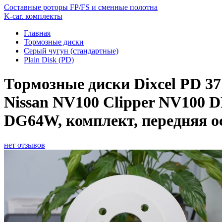
Составные роторы FP/FS и сменные полотна
K-car. комплекты
Главная
Тормозные диски
Серый чугун (стандартные)
Plain Disk (PD)
Тормозные диски Dixcel PD 3
Nissan NV100 Clipper NV100 
DG64W, комплект, передняя о
нет отзывов