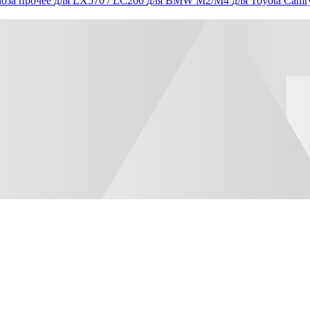
оза прочее
для LX570 / LC200
для BMW M2/M4
для Toyota Camr