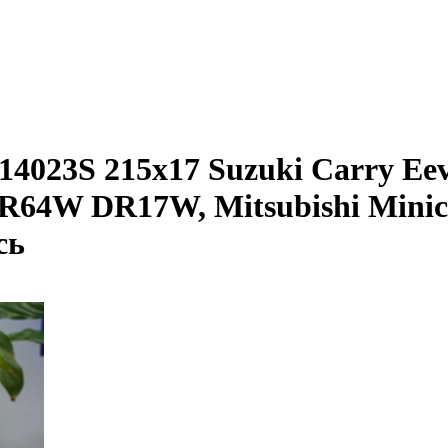
714023S 215x17 Suzuki Carry E
DR64W DR17W, Mitsubishi Mini
сь