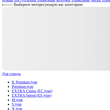
Новые поступления
Тормозные колодки
Тормозные диски
Торм
Выберите интересующую вас категорию
Для города
K Premium type
Premium type
EXTRA Cruise (EC type)
EXTRA Speed (ES type)
M type
S type
X type