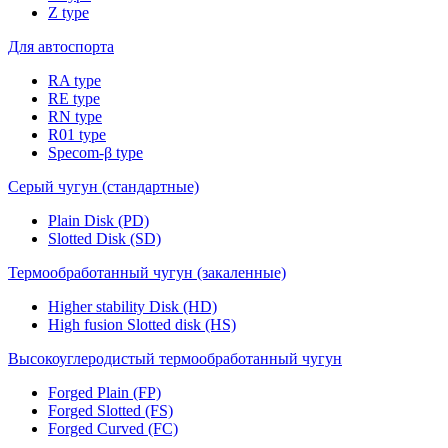
Z type
Для автоспорта
RA type
RE type
RN type
R01 type
Specom-β type
Серый чугун (стандартные)
Plain Disk (PD)
Slotted Disk (SD)
Термообработанный чугун (закаленные)
Higher stability Disk (HD)
High fusion Slotted disk (HS)
Высокоуглеродистый термообработанный чугун
Forged Plain (FP)
Forged Slotted (FS)
Forged Curved (FC)