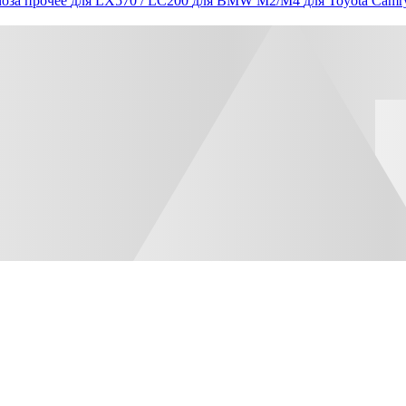
оза прочее
для LX570 / LC200
для BMW M2/M4
для Toyota Camr