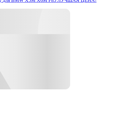
y
для BMW X5M X6M F85
ЛУЧШАЯ ЦЕНА!