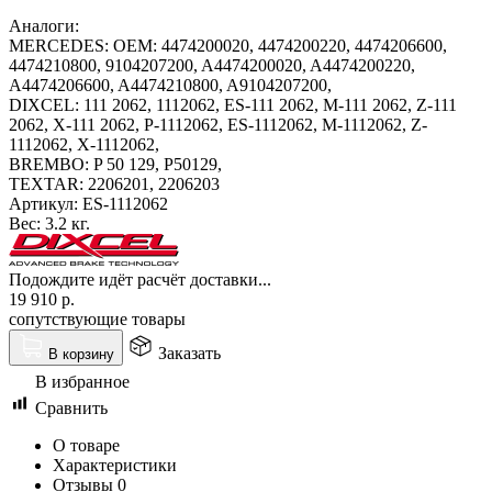
Аналоги:
MERCEDES: OEM: 4474200020, 4474200220, 4474206600,
4474210800, 9104207200, A4474200020, A4474200220,
A4474206600, A4474210800, A9104207200,
DIXCEL: 111 2062, 1112062, ES-111 2062, M-111 2062, Z-111
2062, X-111 2062, P-1112062, ES-1112062, M-1112062, Z-
1112062, X-1112062,
BREMBO: P 50 129, P50129,
TEXTAR: 2206201, 2206203
Артикул:
ES-1112062
Вес:
3.2 кг.
Подождите идёт расчёт доставки...
19 910
р.
сопутствующие товары
Заказать
В корзину
В избранное
Сравнить
О товаре
Характеристики
Отзывы
0