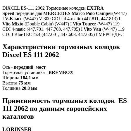
DIXCEL ES-111 2062 Тормозные колодки
EXTRA
Speed
передние для
MERCEDES Marco Polo Camper
(W447)
I
V-Класс
(W447) V 300 CDI I d 4-matic (447.811, 447.813) I
Vito Mixto
(Double Cabin) (W447) I
Vito Tourer
(W447) 119
CDI 4-matic (447.701, 447.703, 447.705) I
Vito Van
(W447) 119
CDI I BlueTEC 4x4 (447.601, 447.603, 447.605) I МЕРСЕДЕС
Характеристики т
ормозных колодок
Dixcel ES 111 2062
Ось -
передний мост
Тормозная установка -
BREMBO
®
Ширина
184,1 мм
Высота
75 мм
Толщина
20,8 мм
Применимость тормозных колодок ES
111 2062 по данным европейских
каталогов
LORINSER