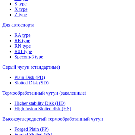
S type
X type
Z type
Для автоспорта
RA type
RE type
RN type
R01 type
Specom-β type
Серый чугун (стандартные)
Plain Disk (PD)
Slotted Disk (SD)
Термообработанный чугун (закаленные)
Higher stability Disk (HD)
High fusion Slotted disk (HS)
Высокоуглеродистый термообработанный чугун
Forged Plain (FP)
Forged Slotted (FS)