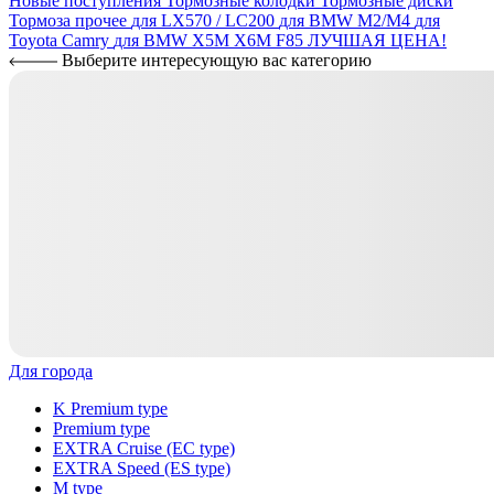
Новые поступления
Тормозные колодки
Тормозные диски
Тормоза прочее
для LX570 / LC200
для BMW M2/M4
для
Toyota Camry
для BMW X5M X6M F85
ЛУЧШАЯ ЦЕНА!
Выберите интересующую вас категорию
Для города
K Premium type
Premium type
EXTRA Cruise (EC type)
EXTRA Speed (ES type)
M type