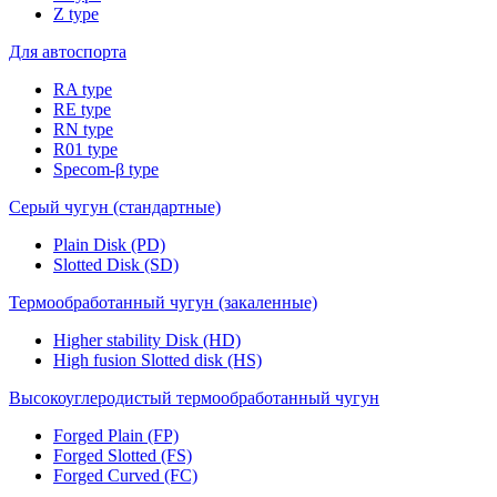
Z type
Для автоспорта
RA type
RE type
RN type
R01 type
Specom-β type
Серый чугун (стандартные)
Plain Disk (PD)
Slotted Disk (SD)
Термообработанный чугун (закаленные)
Higher stability Disk (HD)
High fusion Slotted disk (HS)
Высокоуглеродистый термообработанный чугун
Forged Plain (FP)
Forged Slotted (FS)
Forged Curved (FC)