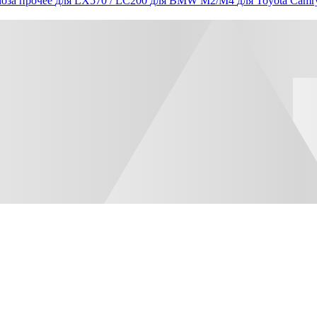
оза прочее
для LX570 / LC200
для BMW M2/M4
для Toyota Camr