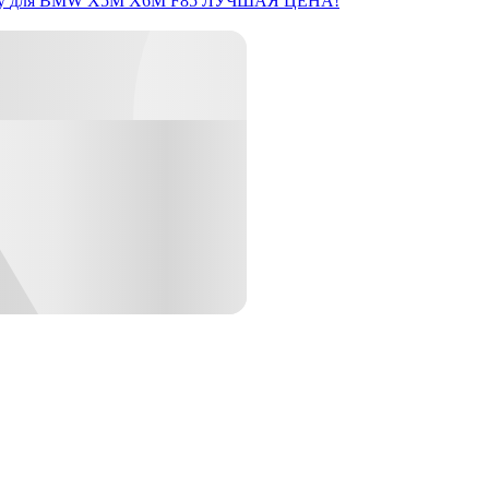
y
для BMW X5M X6M F85
ЛУЧШАЯ ЦЕНА!