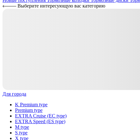
Новые поступления
Тормозные колодки
Тормозные диски
Торм
Выберите интересующую вас категорию
Для города
K Premium type
Premium type
EXTRA Cruise (EC type)
EXTRA Speed (ES type)
M type
S type
X type