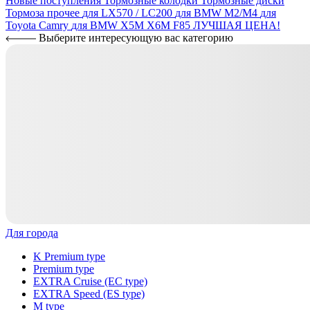
Новые поступления
Тормозные колодки
Тормозные диски
Тормоза прочее
для LX570 / LC200
для BMW M2/M4
для
Toyota Camry
для BMW X5M X6M F85
ЛУЧШАЯ ЦЕНА!
Выберите интересующую вас категорию
Для города
K Premium type
Premium type
EXTRA Cruise (EC type)
EXTRA Speed (ES type)
M type