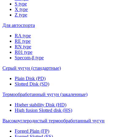
S type
X type
Z type
Для автоспорта
RA type
RE type
RN type
R01 type
Specom-β type
Серый чугун (стандартные)
Plain Disk (PD)
Slotted Disk (SD)
Термообработанный чугун (закаленные)
Higher stability Disk (HD)
High fusion Slotted disk (HS)
Высокоуглеродистый термообработанный чугун
Forged Plain (FP)
Forged Slotted (FS)