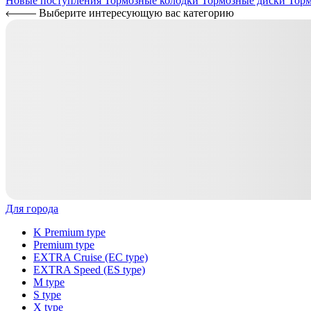
Новые поступления
Тормозные колодки
Тормозные диски
Торм
Выберите интересующую вас категорию
Для города
K Premium type
Premium type
EXTRA Cruise (EC type)
EXTRA Speed (ES type)
M type
S type
X type