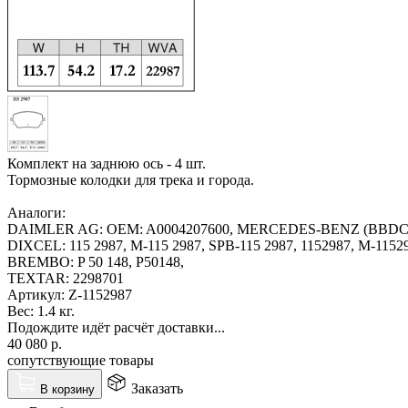
Комплект на заднюю ось - 4 шт.
Тормозные колодки для трека и города.
Аналоги:
DAIMLER AG: OEM: A0004207600, MERCEDES-BENZ (BBDC): 00
DIXCEL: 115 2987, M-115 2987, SPB-115 2987, 1152987, M-11529
BREMBO: P 50 148, P50148,
TEXTAR: 2298701
Артикул:
Z-1152987
Вес:
1.4 кг.
Подождите идёт расчёт доставки...
40 080
р.
сопутствующие товары
Заказать
В корзину