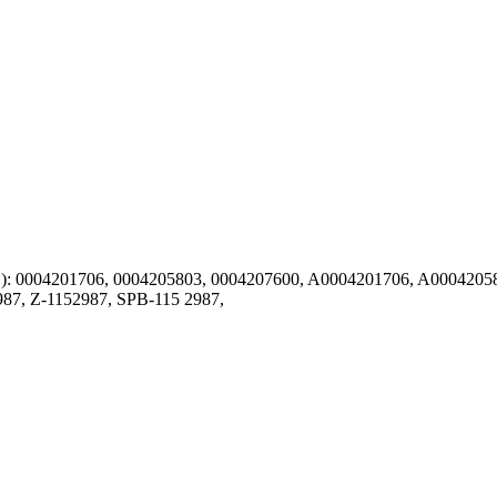
04201706, 0004205803, 0004207600, A0004201706, A000420
87, Z-1152987, SPB-115 2987,