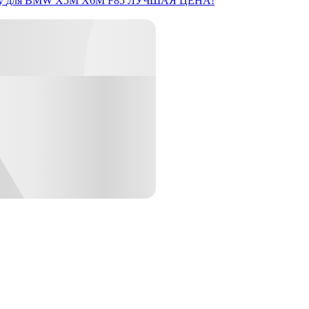
y
для BMW X5M X6M F85
ЛУЧШАЯ ЦЕНА!