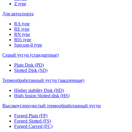
Z type
Для автоспорта
RA type
RE type
RN type
R01 type
Specom-β type
Серый чугун (стандартные)
Plain Disk (PD)
Slotted Disk (SD)
Термообработанный чугун (закаленные)
Higher stability Disk (HD)
High fusion Slotted disk (HS)
Высокоуглеродистый термообработанный чугун
Forged Plain (FP)
Forged Slotted (FS)
Forged Curved (FC)