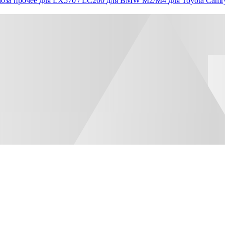
оза прочее
для LX570 / LC200
для BMW M2/M4
для Toyota Camr