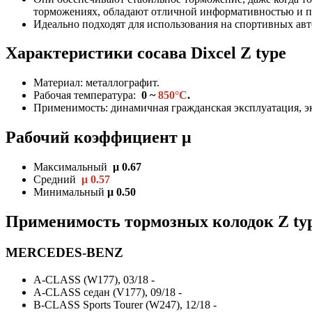
торможениях, обладают отличной информативностью и п
Идеально подходят для использования на спортивных ав
Характеристики
сосава Dixcel
Z type
Материал: металлографит.
Рабочая температура:
0 ~
850°C
.
Применимость: динамичная гражданская эксплуатация, эк
Рабочий коэффициент μ
Максимальный
μ 0.67
Средний
μ 0.57
Минимальный
μ 0.50
Применимость тормозных колодок Z typ
MERCEDES-BENZ
A-CLASS (W177), 03/18 -
A-CLASS седан (V177), 09/18 -
B-CLASS Sports Tourer (W247), 12/18 -