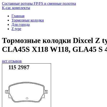
Составные роторы FP/FS и сменные полотна
K-car. комплекты
Главная
Тормозные колодки
Для города
Z type
Тормозные колодки Dixcel Z 
CLA45S X118 W118, GLA45 S 
нет отзывов