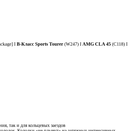
ckage] I
B-Класс Sports Tourer
(W247) I
AMG CLA 45
(C118) I
я, так и для кольцевых заездов
 колодок. Колодки «не плывут» на затяжных интенсивных