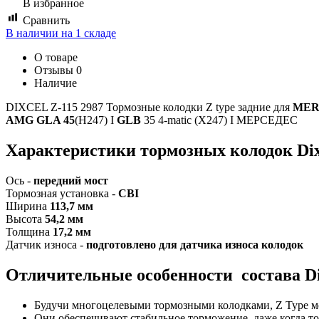
В избранное
Сравнить
В наличии на 1 складе
О товаре
Отзывы
0
Наличие
DIXCEL Z-115 2987 Тормозные колодки Z type задние для
MER
AMG GLA 45
(H247) I
GLB
35 4-matic (X247) I МЕРСЕДЕС
Характеристики т
ормозных колодок Dixc
Ось -
передний мост
Тормозная установка -
CBI
Ширина
113,7 мм
Высота
54,2 мм
Толщина
17,2 мм
Датчик износа -
подготовлено для датчика износа колодок
Отличительные особенности состава Dix
Будучи многоцелевыми тормозными колодками, Z Type мог
Они обеспечивают стабильное торможение, даже когда то