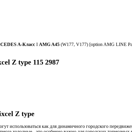
CEDES A-Класс
I
AMG A45
(W177, V177) [option AMG LINE Pa
el Z type 115 2987
cel Z type
ут использоваться как для динамичного городского передвижени
рмоза холодные - это особенно важно для городских тормозных