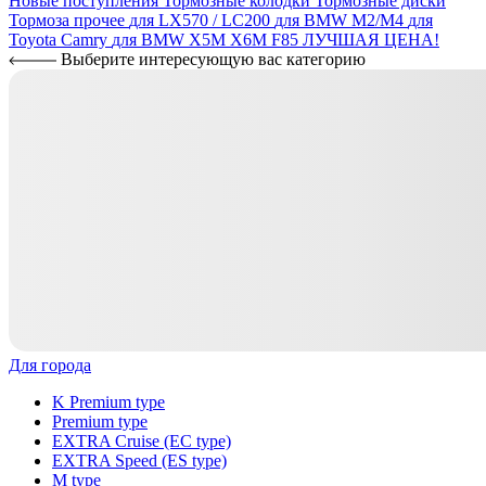
Новые поступления
Тормозные колодки
Тормозные диски
Тормоза прочее
для LX570 / LC200
для BMW M2/M4
для
Toyota Camry
для BMW X5M X6M F85
ЛУЧШАЯ ЦЕНА!
Выберите интересующую вас категорию
Для города
K Premium type
Premium type
EXTRA Cruise (EC type)
EXTRA Speed (ES type)
M type