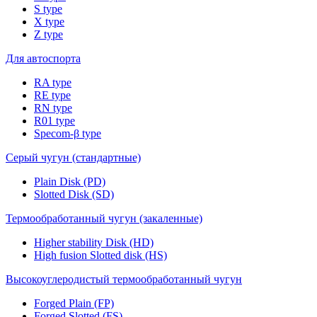
S type
X type
Z type
Для автоспорта
RA type
RE type
RN type
R01 type
Specom-β type
Серый чугун (стандартные)
Plain Disk (PD)
Slotted Disk (SD)
Термообработанный чугун (закаленные)
Higher stability Disk (HD)
High fusion Slotted disk (HS)
Высокоуглеродистый термообработанный чугун
Forged Plain (FP)
Forged Slotted (FS)