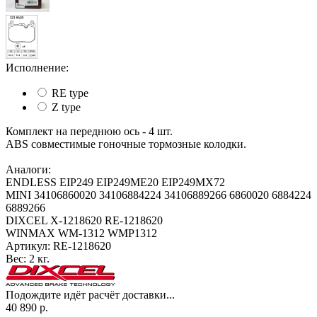
Исполнение:
RE type
Z type
Комплект на переднюю ось - 4 шт.
ABS совместимые гоночные тормозные колодки.
Аналоги:
ENDLESS EIP249 EIP249ME20 EIP249MX72
MINI 34106860020 34106884224 34106889266 6860020 6884224
6889266
DIXCEL X-1218620 RE-1218620
WINMAX WM-1312 WMP1312
Артикул:
RE-1218620
Вес:
2 кг.
Подождите идёт расчёт доставки...
40 890
р.