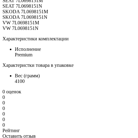
SEAT 7L0698151M
SEAT 7L0698151N
SKODA 7L0698151M
SKODA 7L0698151N
VW 7L0698151M
VW 7L0698151N
Характеристики комплектации
Исполнение
Premium
Характеристки товара в упаковке
Вес (грамм)
4100
0 оценок
0
0
0
0
0
0
Рейтинг
Оставить отзыв