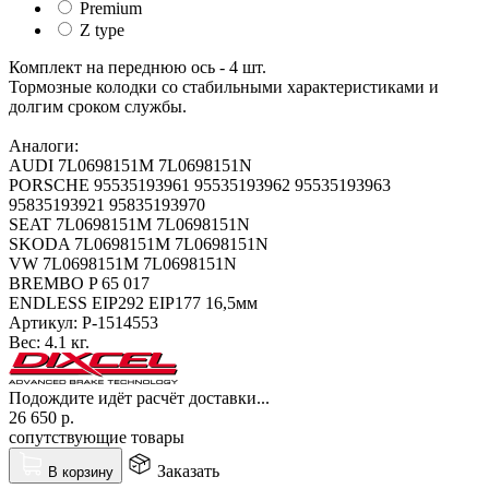
Premium
Z type
Комплект на переднюю ось - 4 шт.
Тормозные колодки со стабильными характеристиками и
долгим сроком службы.
Аналоги:
AUDI 7L0698151M 7L0698151N
PORSCHE 95535193961 95535193962 95535193963
95835193921 95835193970
SEAT 7L0698151M 7L0698151N
SKODA 7L0698151M 7L0698151N
VW 7L0698151M 7L0698151N
BREMBO P 65 017
ENDLESS EIP292 EIP177 16,5мм
Артикул:
P-1514553
Вес:
4.1 кг.
Подождите идёт расчёт доставки...
26 650
р.
сопутствующие товары
Заказать
В корзину