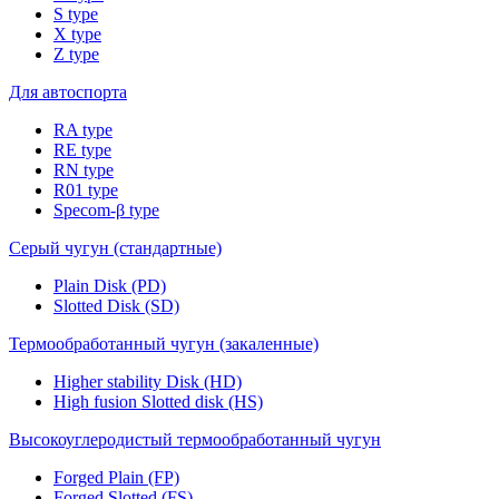
S type
X type
Z type
Для автоспорта
RA type
RE type
RN type
R01 type
Specom-β type
Серый чугун (стандартные)
Plain Disk (PD)
Slotted Disk (SD)
Термообработанный чугун (закаленные)
Higher stability Disk (HD)
High fusion Slotted disk (HS)
Высокоуглеродистый термообработанный чугун
Forged Plain (FP)
Forged Slotted (FS)