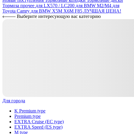
Новые поступления
Тормозные колодки
Тормозные диски
Тормоза прочее
для LX570 / LC200
для BMW M2/M4
для
Toyota Camry
для BMW X5M X6M F85
ЛУЧШАЯ ЦЕНА!
Выберите интересующую вас категорию
Для города
K Premium type
Premium type
EXTRA Cruise (EC type)
EXTRA Speed (ES type)
M type