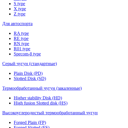
S type
X type
Z type
Для автоспорта
RA type
RE type
RN type
R01 type
Specom-β type
Серый чугун (стандартные)
Plain Disk (PD)
Slotted Disk (SD)
Термообработанный чугун (закаленные)
Higher stability Disk (HD)
High fusion Slotted disk (HS)
Высокоуглеродистый термообработанный чугун
Forged Plain (FP)
Forged Slotted (FS)