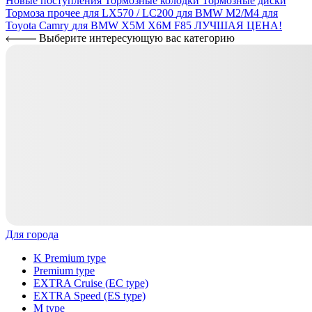
Новые поступления
Тормозные колодки
Тормозные диски
Тормоза прочее
для LX570 / LC200
для BMW M2/M4
для
Toyota Camry
для BMW X5M X6M F85
ЛУЧШАЯ ЦЕНА!
Выберите интересующую вас категорию
Для города
K Premium type
Premium type
EXTRA Cruise (EC type)
EXTRA Speed (ES type)
M type