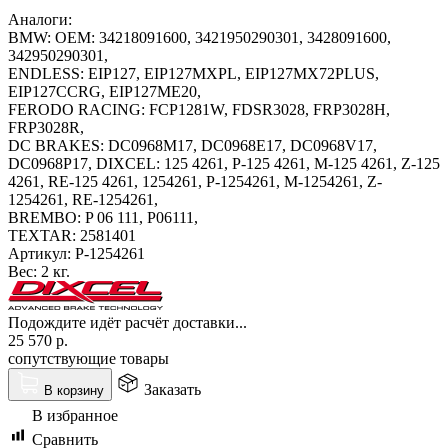
Аналоги:
BMW: OEM: 34218091600, 3421950290301, 3428091600,
342950290301,
ENDLESS: EIP127, EIP127MXPL, EIP127MX72PLUS,
EIP127CCRG, EIP127ME20,
FERODO RACING: FCP1281W, FDSR3028, FRP3028H,
FRP3028R,
DC BRAKES: DC0968M17, DC0968E17, DC0968V17,
DC0968P17, DIXCEL: 125 4261, P-125 4261, M-125 4261, Z-125
4261, RE-125 4261, 1254261, P-1254261, M-1254261, Z-
1254261, RE-1254261,
BREMBO: P 06 111, P06111,
TEXTAR: 2581401
Артикул:
P-1254261
Вес:
2 кг.
Подождите идёт расчёт доставки...
25 570
р.
сопутствующие товары
Заказать
В корзину
В избранное
Сравнить