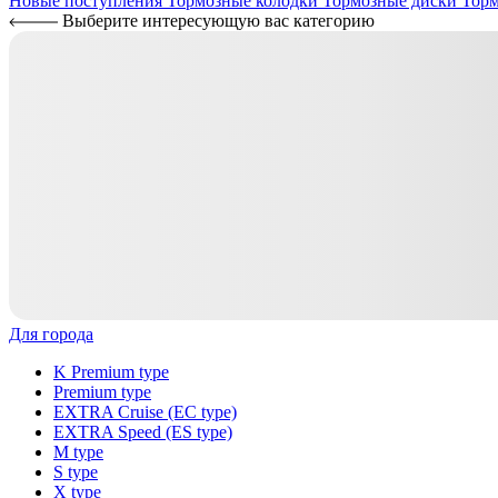
Новые поступления
Тормозные колодки
Тормозные диски
Торм
Выберите интересующую вас категорию
Для города
K Premium type
Premium type
EXTRA Cruise (EC type)
EXTRA Speed (ES type)
M type
S type
X type