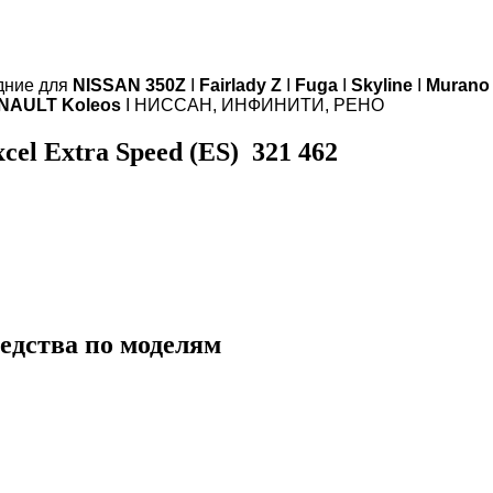
дние для
NISSAN 350Z
I
Fairlady Z
I
Fuga
I
Skyline
I
Murano
NAULT Koleos
I НИССАН, ИНФИНИТИ, РЕНО
el Extra Speed (ES) 321 462
едства по моделям