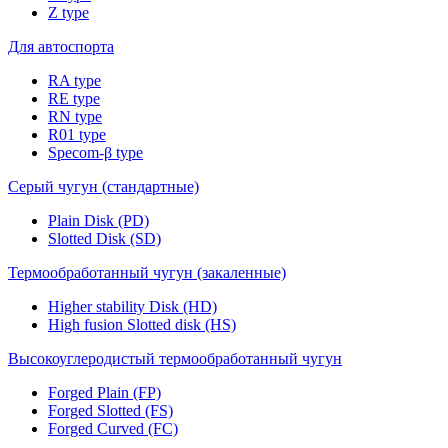
Z type
Для автоспорта
RA type
RE type
RN type
R01 type
Specom-β type
Серый чугун (стандартные)
Plain Disk (PD)
Slotted Disk (SD)
Термообработанный чугун (закаленные)
Higher stability Disk (HD)
High fusion Slotted disk (HS)
Высокоуглеродистый термообработанный чугун
Forged Plain (FP)
Forged Slotted (FS)
Forged Curved (FC)