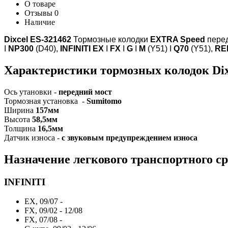
О товаре
Отзывы
0
Наличие
Dixcel ES-321462
Тормозные колодки
EXTRA Speed
пере
I
NP300
(D40),
INFINITI EX
I
FX
I
G
I
M
(Y51) I
Q70
(Y51),
RE
Характеристики т
ормозных колодок Dixc
Ось утановки -
передний мост
Тормозная установка -
Sumitomo
Ширина
157мм
Высота
58,5мм
Толщина
16,5мм
Датчик износа -
с звуковым предупреждением износа
Назначение легкового транспортного ср
INFINITI
EX, 09/07 -
FX, 09/02 - 12/08
FX, 07/08 -