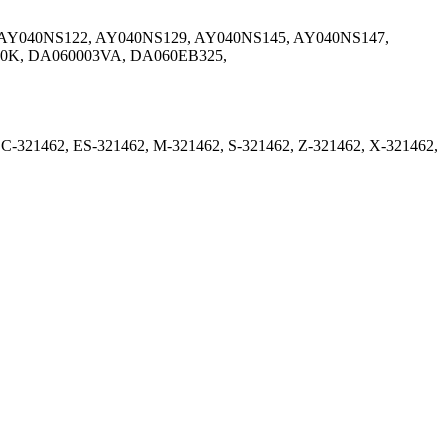
 AY040NS122, AY040NS129, AY040NS145, AY040NS147,
0K, DA060003VA, DA060EB325,
 EC-321462, ES-321462, M-321462, S-321462, Z-321462, X-321462,