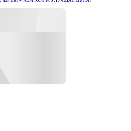
y
для BMW X5M X6M F85
ЛУЧШАЯ ЦЕНА!