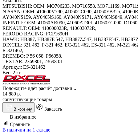
Аналоги:
MITSUBISHI: OEM: MQ706233, MQ710558, MQ711169, MQ7119
NISSAN: OEM: 410600V790, 41060CC090, 41060EB325, 4106
AY040NS159, AY040NS160, AY040NS171, AY040NS849, AY0
INFINITI: OEM: 41060AR090, 41060AT30J, 41060EG090, D10
RENAULT: OEM: 410600023R, 410603072R,
FERODO RACING: FCP1690H,
HAWK: HB387, HB387F.547, HB387Z.547, HB387F547, HB387
DIXCEL: 321 462, P-321 462, EC-321 462, ES-321 462, M-321 462
R-321462,
BREMBO: P 56 058, P56058,
TEXTAR: 2369801, 23698 01
Артикул:
ES-321462
Вес:
2 кг.
Подождите идёт расчёт доставки...
14 880
р.
сопутствующие товары
Заказать
В корзину
В избранное
Сравнить
В наличии на 1 складе