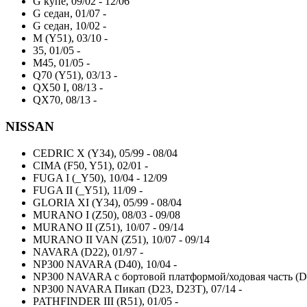
G купе, 09/02 - 12/06
G седан, 01/07 -
G седан, 10/02 -
M (Y51), 03/10 -
35, 01/05 -
M45, 01/05 -
Q70 (Y51), 03/13 -
QX50 I, 08/13 -
QX70, 08/13 -
NISSAN
CEDRIC X (Y34), 05/99 - 08/04
CIMA (F50, Y51), 02/01 -
FUGA I (_Y50), 10/04 - 12/09
FUGA II (_Y51), 11/09 -
GLORIA XI (Y34), 05/99 - 08/04
MURANO I (Z50), 08/03 - 09/08
MURANO II (Z51), 10/07 - 09/14
MURANO II VAN (Z51), 10/07 - 09/14
NAVARA (D22), 01/97 -
NP300 NAVARA (D40), 10/04 -
NP300 NAVARA c бортовой платформой/ходовая часть (D40
NP300 NAVARA Пикап (D23, D23T), 07/14 -
PATHFINDER III (R51), 01/05 -