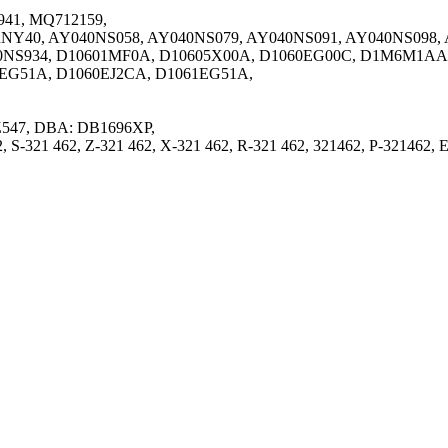
41, MQ712159,
0RNY40, AY040NS058, AY040NS079, AY040NS091, AY040NS098,
40NS934, D10601MF0A, D10605X00A, D1060EG00C, D1M6M1AA
60EG51A, D1060EJ2CA, D1061EG51A,
Z547, DBA: DB1696XP,
, S-321 462, Z-321 462, X-321 462, R-321 462, 321462, P-321462,