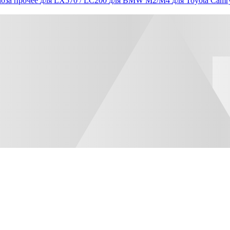
оза прочее
для LX570 / LC200
для BMW M2/M4
для Toyota Camr