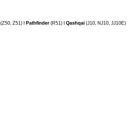
(Z50, Z51) I
Pathfinder
(R51) I
Qashqai
(J10, NJ10, JJ10E)