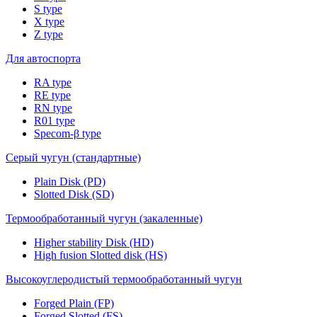
S type
X type
Z type
Для автоспорта
RA type
RE type
RN type
R01 type
Specom-β type
Серый чугун (стандартные)
Plain Disk (PD)
Slotted Disk (SD)
Термообработанный чугун (закаленные)
Higher stability Disk (HD)
High fusion Slotted disk (HS)
Высокоуглеродистый термообработанный чугун
Forged Plain (FP)
Forged Slotted (FS)