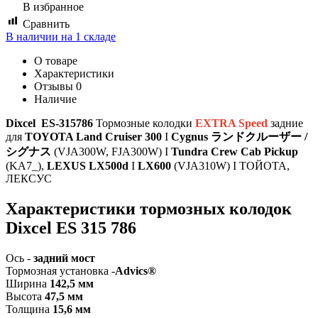
В избранное
Сравнить
В наличии на 1 складе
О товаре
Характеристики
Отзывы
0
Наличие
Dixcel ES-315786
Тормозные колодки
EXTRA Speed
задние
для
TOYOTA Land Cruiser 300
I
Cygnus ランドクルーザー /
シグナス
(VJA300W, FJA300W) I
Tundra Crew Cab Pickup
(KA7_),
LEXUS LX500d
I
LX600
(VJA310W) I ТОЙОТА,
ЛЕКСУС
Характеристики тормозных колодок
Dixcel ES 315 786
Ось -
задний мост
Тормозная установка -
Advics®
Ширина
142,5 мм
Высота
47,5 мм
Толщина
15,6 мм