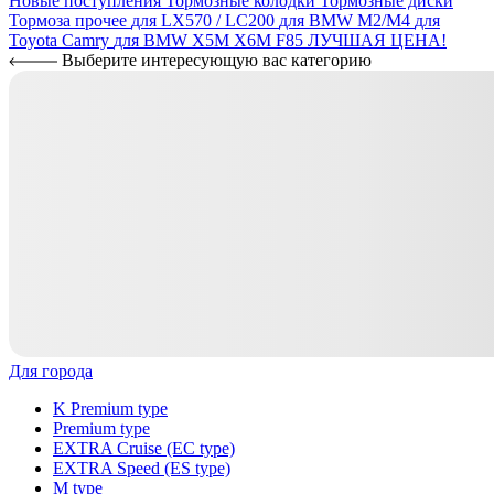
Новые поступления
Тормозные колодки
Тормозные диски
Тормоза прочее
для LX570 / LC200
для BMW M2/M4
для
Toyota Camry
для BMW X5M X6M F85
ЛУЧШАЯ ЦЕНА!
Выберите интересующую вас категорию
Для города
K Premium type
Premium type
EXTRA Cruise (EC type)
EXTRA Speed (ES type)
M type