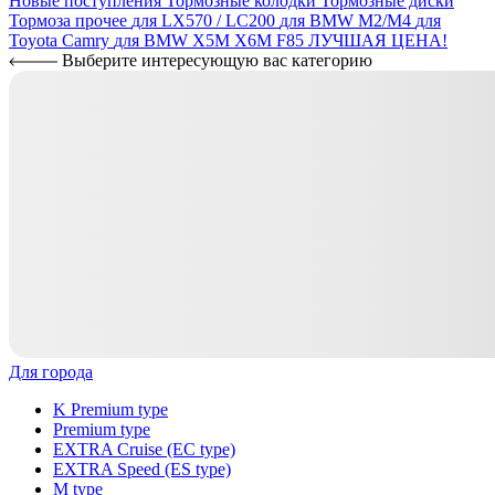
Новые поступления
Тормозные колодки
Тормозные диски
Тормоза прочее
для LX570 / LC200
для BMW M2/M4
для
Toyota Camry
для BMW X5M X6M F85
ЛУЧШАЯ ЦЕНА!
Выберите интересующую вас категорию
Для города
K Premium type
Premium type
EXTRA Cruise (EC type)
EXTRA Speed (ES type)
M type