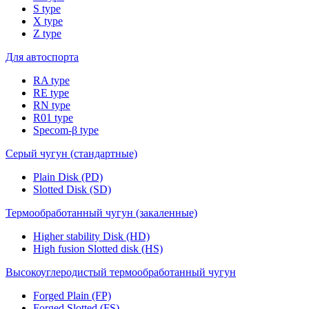
S type
X type
Z type
Для автоспорта
RA type
RE type
RN type
R01 type
Specom-β type
Серый чугун (стандартные)
Plain Disk (PD)
Slotted Disk (SD)
Термообработанный чугун (закаленные)
Higher stability Disk (HD)
High fusion Slotted disk (HS)
Высокоуглеродистый термообработанный чугун
Forged Plain (FP)
Forged Slotted (FS)