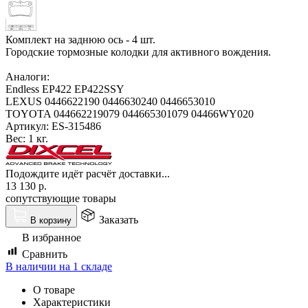
Комплект на заднюю ось - 4 шт.
Городские тормозные колодки для активного вождения.
Аналоги:
Endless EP422 EP422SSY
LEXUS 0446622190 0446630240 0446653010
TOYOTA 044662219079 044665301079 04466WY020
Артикул:
ES-315486
Вес:
1 кг.
Подождите идёт расчёт доставки...
13 130
р.
сопутствующие товары
Заказать
В корзину
В избранное
Сравнить
В наличии на 1 складе
О товаре
Характеристики