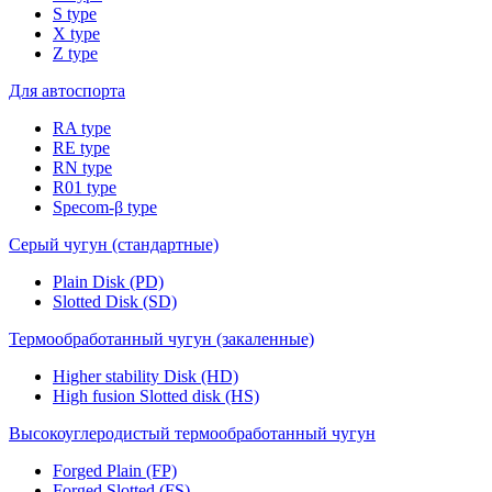
S type
X type
Z type
Для автоспорта
RA type
RE type
RN type
R01 type
Specom-β type
Серый чугун (стандартные)
Plain Disk (PD)
Slotted Disk (SD)
Термообработанный чугун (закаленные)
Higher stability Disk (HD)
High fusion Slotted disk (HS)
Высокоуглеродистый термообработанный чугун
Forged Plain (FP)
Forged Slotted (FS)