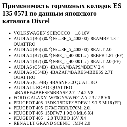
Применимость тормозных колодок ES
135 0571 по данным японского
каталога Dixcel
VOLKSWAGEN SCIROCCO 1.8 16V
AUDI A4 (B6) (車台№→8E_5_400000) 8EAMBF 1.8T
QUATTRO
AUDI A4 (B6) (車台№→8E_5_400000) 8EALT 2.0
AUDI A4 (B7) (車台№8E_5_400001→) 8EBFB 1.8T (FF)
AUDI A4 (B7) (車台№8E_5_400001→) 8EALT 2.0 (FF)
AUDI A6 (C5/4B) 4BAGA/4BAPS/4BBDV 2.4
AUDI A6 (C5/4B) 4BAZAF/4BARES/4BBESS 2.7T
QUATTRO
AUDI A6 (C5/4B) 4BASNF 3.0 QUATTRO
AUDI ALL ROAD QUATTRO
4BAREF/4BBESF/4BBASF 2.7T / 4.2 V8
FORD GALAXY WF0GY5/WF0GAA 2.3 / 2.8 V6
PEUGEOT 405 15DK/15DKE/15DFW 1.9/1.9 Mi16 (FF)
PEUGEOT 405 D70/D70BR/D70Mi 2.0i
PEUGEOT 405 15DFW7 1.9/2.0 Mi16 X4
PEUGEOT 405 2.0 TURBO 16V X4
RENAULT GRAND SCENIC JMF4 2.0