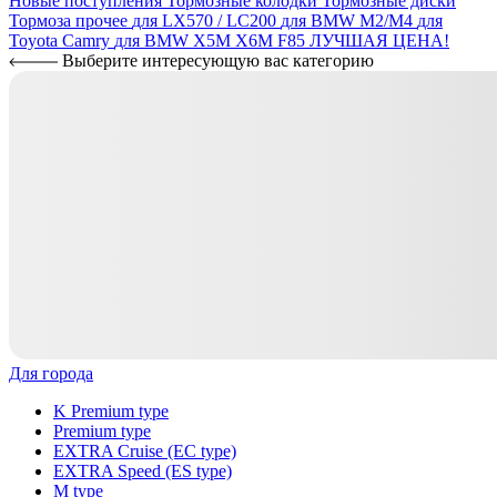
Новые поступления
Тормозные колодки
Тормозные диски
Тормоза прочее
для LX570 / LC200
для BMW M2/M4
для
Toyota Camry
для BMW X5M X6M F85
ЛУЧШАЯ ЦЕНА!
Выберите интересующую вас категорию
Для города
K Premium type
Premium type
EXTRA Cruise (EC type)
EXTRA Speed (ES type)
M type