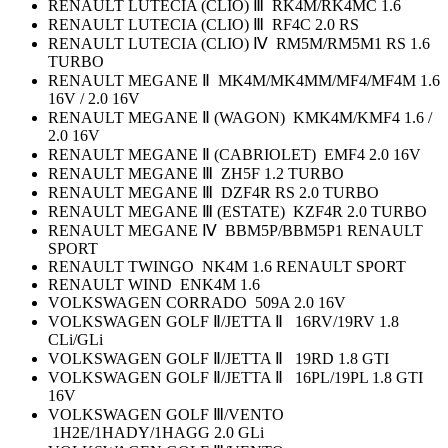
RENAULT LUTECIA (CLIO) Ⅲ RK4M/RK4MC 1.6
RENAULT LUTECIA (CLIO) Ⅲ RF4C 2.0 RS
RENAULT LUTECIA (CLIO) Ⅳ RM5M/RM5M1 RS 1.6
TURBO
RENAULT MEGANE Ⅱ MK4M/MK4MM/MF4/MF4M 1.6
16V / 2.0 16V
RENAULT MEGANE Ⅱ (WAGON) KMK4M/KMF4 1.6 /
2.0 16V
RENAULT MEGANE Ⅱ (CABRIOLET) EMF4 2.0 16V
RENAULT MEGANE Ⅲ ZH5F 1.2 TURBO
RENAULT MEGANE Ⅲ DZF4R RS 2.0 TURBO
RENAULT MEGANE Ⅲ (ESTATE) KZF4R 2.0 TURBO
RENAULT MEGANE Ⅳ BBM5P/BBM5P1 RENAULT
SPORT
RENAULT TWINGO NK4M 1.6 RENAULT SPORT
RENAULT WIND ENK4M 1.6
VOLKSWAGEN CORRADO 509A 2.0 16V
VOLKSWAGEN GOLF Ⅱ/JETTA Ⅱ 16RV/19RV 1.8
CLi/GLi
VOLKSWAGEN GOLF Ⅱ/JETTA Ⅱ 19RD 1.8 GTI
VOLKSWAGEN GOLF Ⅱ/JETTA Ⅱ 16PL/19PL 1.8 GTI
16V
VOLKSWAGEN GOLF Ⅲ/VENTO
1H2E/1HADY/1HAGG 2.0 GLi