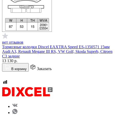
нет отзывов
Тормозные колодки Dixcel EAXTRA Speed ES-1350571 15мм
Audi A3, Renault Megane III RS, VW Golf, Skoda Superb, Citroen
C3 задние
13 130
р.
Заказать
В корзину