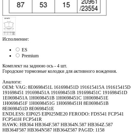
Исполнение:
ES
Premium
Комплект на заднюю ось - 4 шт.
Городские тормозные колодки для активного вождения.
Аналоги:
OEM: VAG: 8E0698451L 161698451D 191615415A 191615415D
191698451 191698451A 191698451B 191698451C 191698451D
1E0698451A 1H0698451B 1H0698451C 1H0698451E
1H0698451F 1H0698451G 1H0698451H 8E0698451B
8E0698451D 8E0698451E
ENDLESS: EIP025 EIP025ME20 FERODO: FDS541 FCP541
FCP541H FCP541R
HAWK: HB364 HB364F.587 HB364N.587 HB364Z.587
HB364F587 HB364N587 HB364Z587 PAGID: 1158