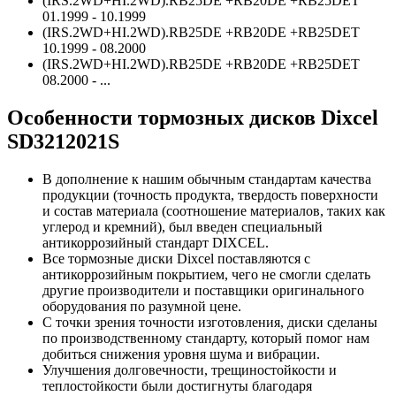
(IRS.2WD+HI.2WD).RB25DE +RB20DE +RB25DET
01.1999 - 10.1999
(IRS.2WD+HI.2WD).RB25DE +RB20DE +RB25DET
10.1999 - 08.2000
(IRS.2WD+HI.2WD).RB25DE +RB20DE +RB25DET
08.2000 - ...
Особенности тормозных дисков Dixcel
SD3212021S
В дополнение к нашим обычным стандартам качества
продукции (точность продукта, твердость поверхности
и состав материала (соотношение материалов, таких как
углерод и кремний), был введен специальный
антикоррозийный стандарт DIXCEL.
Все тормозные диски Dixcel поставляются с
антикоррозийным покрытием, чего не смогли сделать
другие производители и поставщики оригинального
оборудования по разумной цене.
С точки зрения точности изготовления, диски сделаны
по производственному стандарту, который помог нам
добиться снижения уровня шума и вибрации.
Улучшения долговечности, трещиностойкости и
теплостойкости были достигнуты благодаря