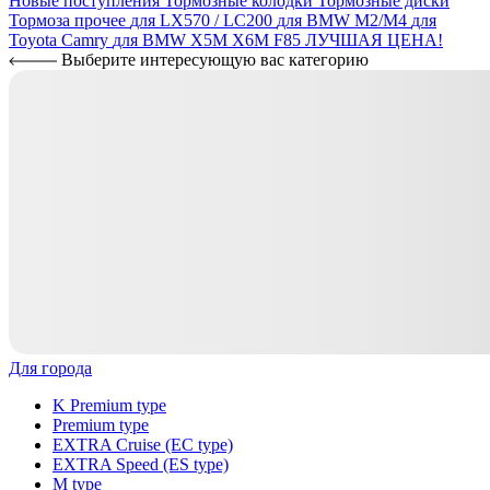
Новые поступления
Тормозные колодки
Тормозные диски
Тормоза прочее
для LX570 / LC200
для BMW M2/M4
для
Toyota Camry
для BMW X5M X6M F85
ЛУЧШАЯ ЦЕНА!
Выберите интересующую вас категорию
Для города
K Premium type
Premium type
EXTRA Cruise (EC type)
EXTRA Speed (ES type)
M type