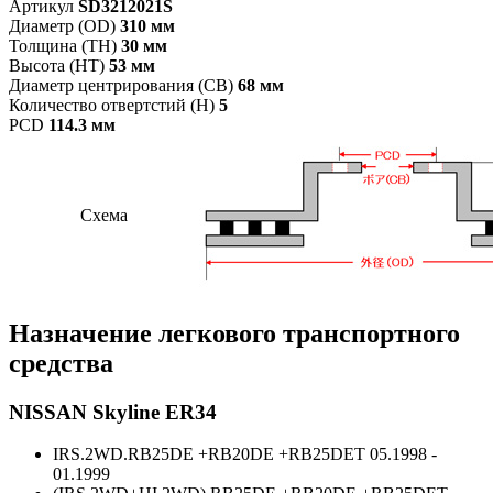
Артикул
SD3212021S
Диаметр (OD)
310 мм
Толщина (TH)
30 мм
Высота (HT)
53 мм
Диаметр центрирования (CB)
68 мм
Количество отвертстий (H)
5
PCD
114.3 мм
Схема
Назначение легкового транспортного
средства
NISSAN Skyline ER34
IRS.2WD.RB25DE +RB20DE +RB25DET
05.1998 -
01.1999