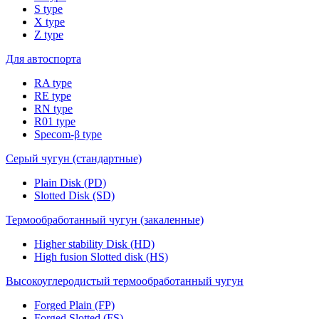
S type
X type
Z type
Для автоспорта
RA type
RE type
RN type
R01 type
Specom-β type
Серый чугун (стандартные)
Plain Disk (PD)
Slotted Disk (SD)
Термообработанный чугун (закаленные)
Higher stability Disk (HD)
High fusion Slotted disk (HS)
Высокоуглеродистый термообработанный чугун
Forged Plain (FP)
Forged Slotted (FS)