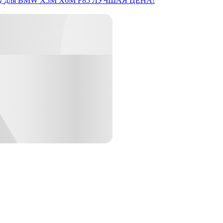
y
для BMW X5M X6M F85
ЛУЧШАЯ ЦЕНА!