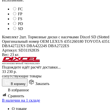
Исполнение:
FC
FP
FS
PD
SD
Комплект 2шт. Тормозные диски с насечками Dixcel SD (Slotte
Оригинальный номер OEM LEXUS 4351260180 TOYOTA 4351
DBA42722XS DBA42224S DBA2722ES
Артикул:
SD3119283S
Вес:
23 кг.
Подождите идёт расчёт доставки...
33 230
р.
сопутствующие товары
Заказать
В корзину
В избранное
Сравнить
В наличии на 1 складе
О товаре