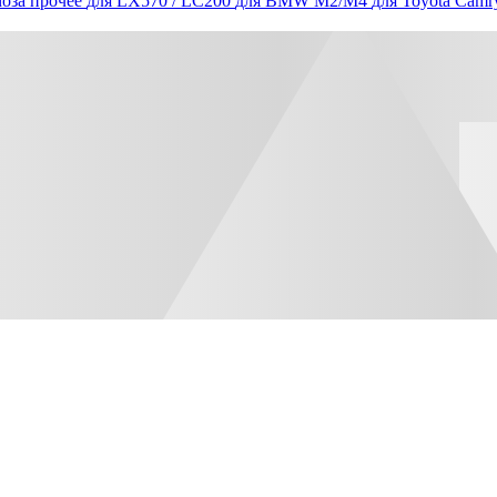
оза прочее
для LX570 / LC200
для BMW M2/M4
для Toyota Camr