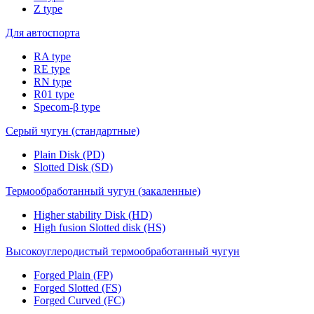
Z type
Для автоспорта
RA type
RE type
RN type
R01 type
Specom-β type
Серый чугун (стандартные)
Plain Disk (PD)
Slotted Disk (SD)
Термообработанный чугун (закаленные)
Higher stability Disk (HD)
High fusion Slotted disk (HS)
Высокоуглеродистый термообработанный чугун
Forged Plain (FP)
Forged Slotted (FS)
Forged Curved (FC)