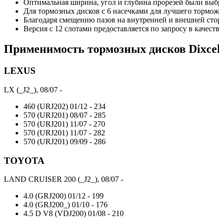
Оптимальная ширина, угол и глубина прорезей были выб
Для тормозных дисков с 6 насечками для лучшего тормож
Благодаря смещению пазов на внутренней и внешней сто
Версия с 12 слотами предоставляется по запросу в качест
Применимость тормозных дисков
Dixce
LEXUS
LX (_J2_), 08/07 -
460 (URJ202)
01/12 -
234
570 (URJ201)
08/07 -
285
570 (URJ201)
11/07 -
270
570 (URJ201)
11/07 -
282
570 (URJ201)
09/09 -
286
TOYOTA
LAND CRUISER 200 (_J2_), 08/07 -
4.0 (GRJ200)
01/12 -
199
4.0 (GRJ200_)
01/10 -
176
4.5 D V8 (VDJ200)
01/08 -
210