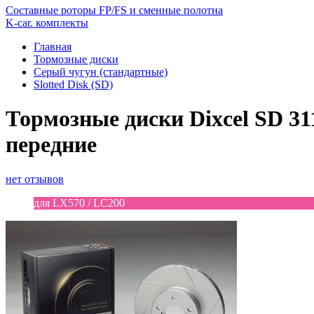
Составные роторы FP/FS и сменные полотна
K-car. комплекты
Главная
Тормозные диски
Серый чугун (стандартные)
Slotted Disk (SD)
Тормозные диски Dixcel SD 311
передние
нет отзывов
для LX570 / LC200