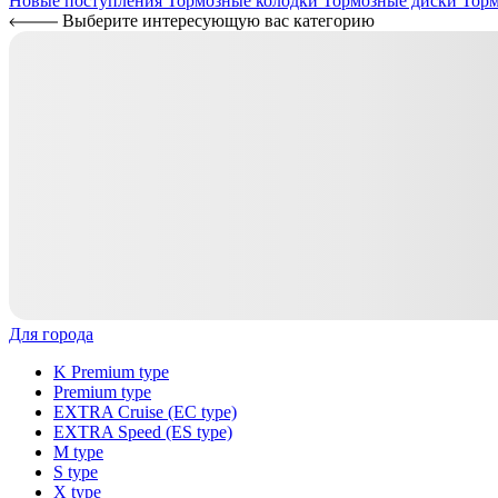
Новые поступления
Тормозные колодки
Тормозные диски
Торм
Выберите интересующую вас категорию
Для города
K Premium type
Premium type
EXTRA Cruise (EC type)
EXTRA Speed (ES type)
M type
S type
X type