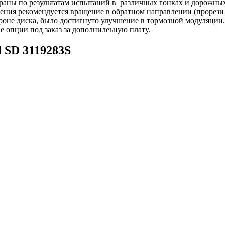
раны по результатам испытаний в различных гонках и дорожных
ения рекомендуется вращение в обратном направлении (прорези
роне диска, было достигнуто улучшение в тормозной модуляции.
ве опции под заказ за дополнилеьную плату.
l
SD
3119283S