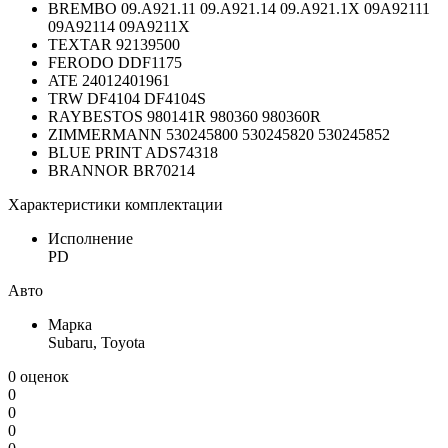
BREMBO 09.A921.11 09.A921.14 09.A921.1X 09A92111
09A92114 09A9211X
TEXTAR 92139500
FERODO DDF1175
ATE 24012401961
TRW DF4104 DF4104S
RAYBESTOS 980141R 980360 980360R
ZIMMERMANN 530245800 530245820 530245852
BLUE PRINT ADS74318
BRANNOR BR70214
Характеристики комплектации
Исполнение
PD
Авто
Марка
Subaru, Toyota
0 оценок
0
0
0