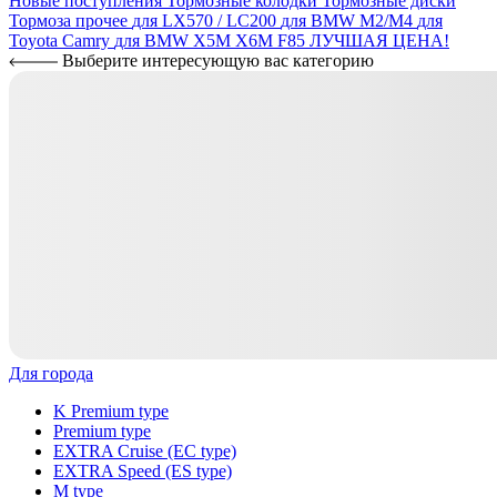
Новые поступления
Тормозные колодки
Тормозные диски
Тормоза прочее
для LX570 / LC200
для BMW M2/M4
для
Toyota Camry
для BMW X5M X6M F85
ЛУЧШАЯ ЦЕНА!
Выберите интересующую вас категорию
Для города
K Premium type
Premium type
EXTRA Cruise (EC type)
EXTRA Speed (ES type)
M type