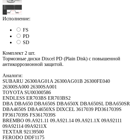
Исполнение:
FS
PD
SD
Комплект 2 шт.
Тормозные диски Dixcel PD (Plain Disk) с повышенной
антикоррозионной защитой.
Аналоги:
SUBARU 26300AG01A 26300AG01B 26300FE040
26300SA000 26300SA001
TOYOTA SU00300586
ENDLESS ER703BS ER703BS2
DBA DBA650 DBA650S DBA650X DBA650SL DBA650SR
DBA4650S DBA4650XS DIXCEL 3617039 PD3617039S
FP3617039S FS3617039S
BREMBO 09.A921.11 09.A921.14 09.A921.1X 09A92111
09A92114 09A9211X
TEXTAR 92139500
FERODO DDF1175