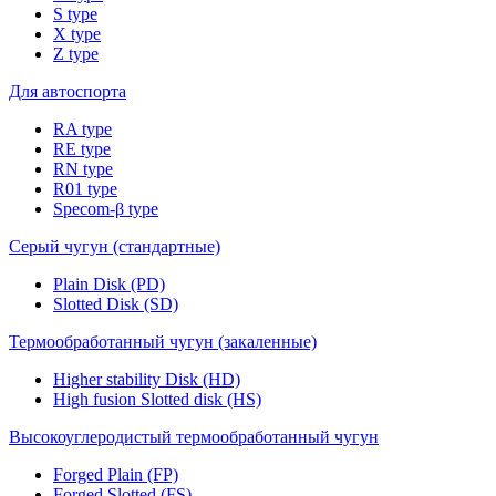
S type
X type
Z type
Для автоспорта
RA type
RE type
RN type
R01 type
Specom-β type
Серый чугун (стандартные)
Plain Disk (PD)
Slotted Disk (SD)
Термообработанный чугун (закаленные)
Higher stability Disk (HD)
High fusion Slotted disk (HS)
Высокоуглеродистый термообработанный чугун
Forged Plain (FP)
Forged Slotted (FS)