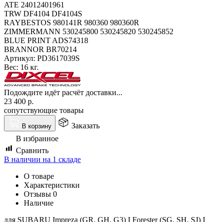
ATE 24012401961
TRW DF4104 DF4104S
RAYBESTOS 980141R 980360 980360R
ZIMMERMANN 530245800 530245820 530245852
BLUE PRINT ADS74318
BRANNOR BR70214
Артикул:
PD3617039S
Вес:
16 кг.
Подождите идёт расчёт доставки...
23 400
р.
сопутствующие товары
Заказать
В корзину
В избранное
Сравнить
В наличии на 1 складе
О товаре
Характеристики
Отзывы
0
Наличие
для SUBARU Impreza (GR, GH, G3) I Forester (SG, SH, SJ) I