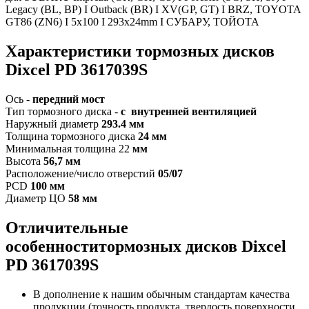
Legacy (BL, BP) I Outback (BR) I XV(GP, GT) I BRZ, TOYOTA
GT86 (ZN6) I 5x100 I 293x24mm I СУБАРУ, ТОЙОТА
Характеристики т
ормозных дисков
Dixcel PD 3617039S
Ось -
передний мост
Тип тормозного диска -
с внутренней вентиляцией
Наружный диаметр
293.4 мм
Толщина тормозного диска
24 мм
Минимальная толщина 22
мм
Высота
56,7 мм
Расположение/число отверстий
05/07
PCD
100 мм
Диаметр ЦО
58 мм
Отличительные
особенностит
ормозных дисков Dixcel
PD
3617039S
В дополнение к нашим обычным стандартам качества
продукции (точность продукта, твердость поверхности