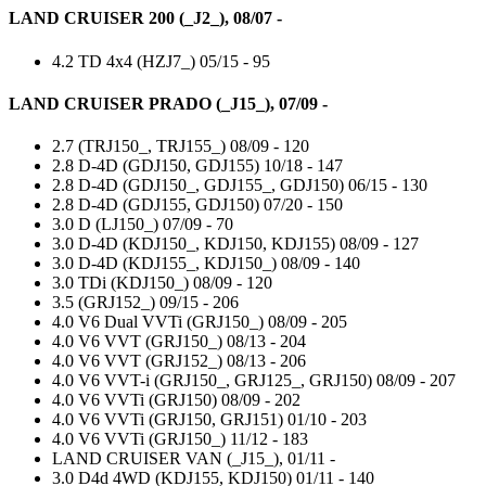
LAND CRUISER 200 (_J2_), 08/07 -
4.2 TD 4x4 (HZJ7_)
05/15 -
95
LAND CRUISER PRADO (_J15_), 07/09 -
2.7 (TRJ150_, TRJ155_)
08/09 -
120
2.8 D-4D (GDJ150, GDJ155)
10/18 -
147
2.8 D-4D (GDJ150_, GDJ155_, GDJ150)
06/15 -
130
2.8 D-4D (GDJ155, GDJ150)
07/20 -
150
3.0 D (LJ150_)
07/09 -
70
3.0 D-4D (KDJ150_, KDJ150, KDJ155)
08/09 -
127
3.0 D-4D (KDJ155_, KDJ150_)
08/09 -
140
3.0 TDi (KDJ150_)
08/09 -
120
3.5 (GRJ152_)
09/15 -
206
4.0 V6 Dual VVTi (GRJ150_)
08/09 -
205
4.0 V6 VVT (GRJ150_)
08/13 -
204
4.0 V6 VVT (GRJ152_)
08/13 -
206
4.0 V6 VVT-i (GRJ150_, GRJ125_, GRJ150)
08/09 -
207
4.0 V6 VVTi (GRJ150)
08/09 -
202
4.0 V6 VVTi (GRJ150, GRJ151)
01/10 -
203
4.0 V6 VVTi (GRJ150_)
11/12 -
183
LAND CRUISER VAN (_J15_), 01/11 -
3.0 D4d 4WD (KDJ155, KDJ150)
01/11 -
140