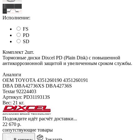
Исполнение:
FS
PD
SD
Комплект 2шт.
Тормозные диски Dixcel PD (Plain Disk) с повышенной
антикоррозионной защитой и увеличенным сроком службы.
Аналоги
OEM TOYOTA 4351260190 4351260191
DBA DBA42736XS DBA42736S
Textar 92224403
Артикул:
PD3119313S
Вес:
21 кг.
Подождите идёт расчёт доставки...
22 670
р.
сопутствующие товары
Заказать
В корзину