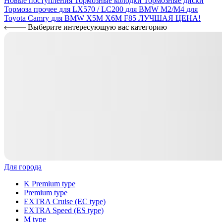
Новые поступления
Тормозные колодки
Тормозные диски
Тормоза прочее
для LX570 / LC200
для BMW M2/M4
для
Toyota Camry
для BMW X5M X6M F85
ЛУЧШАЯ ЦЕНА!
Выберите интересующую вас категорию
Для города
K Premium type
Premium type
EXTRA Cruise (EC type)
EXTRA Speed (ES type)
M type