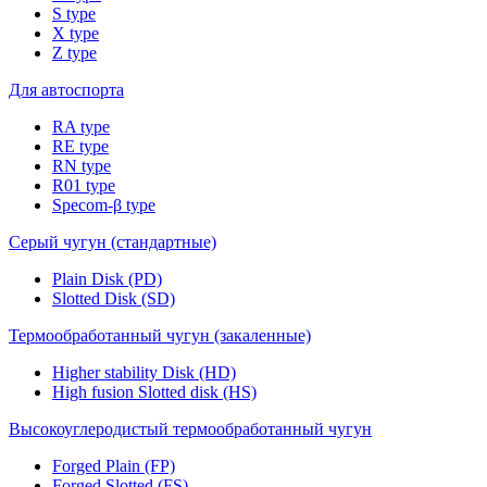
S type
X type
Z type
Для автоспорта
RA type
RE type
RN type
R01 type
Specom-β type
Серый чугун (стандартные)
Plain Disk (PD)
Slotted Disk (SD)
Термообработанный чугун (закаленные)
Higher stability Disk (HD)
High fusion Slotted disk (HS)
Высокоуглеродистый термообработанный чугун
Forged Plain (FP)
Forged Slotted (FS)