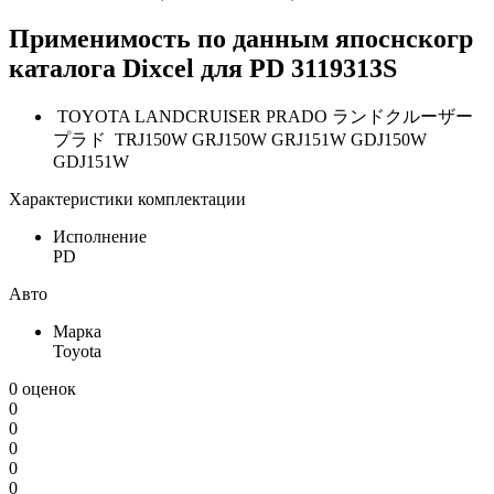
Применимость по данным япоснскогр
каталога Dixcel для
PD 3119313S
TOYOTA LANDCRUISER PRADO ランドクルーザー
プラド TRJ150W GRJ150W GRJ151W GDJ150W
GDJ151W
Характеристики комплектации
Исполнение
PD
Авто
Марка
Toyota
0 оценок
0
0
0
0
0