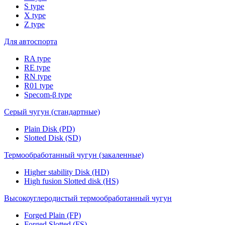
S type
X type
Z type
Для автоспорта
RA type
RE type
RN type
R01 type
Specom-β type
Серый чугун (стандартные)
Plain Disk (PD)
Slotted Disk (SD)
Термообработанный чугун (закаленные)
Higher stability Disk (HD)
High fusion Slotted disk (HS)
Высокоуглеродистый термообработанный чугун
Forged Plain (FP)
Forged Slotted (FS)