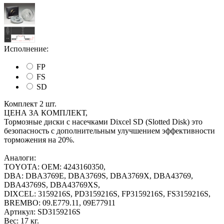
Исполнение:
FP
FS
SD
Комплект 2 шт.
ЦЕНА ЗА КОМПЛЕКТ,
Тормозные диски с насечками Dixcel SD (Slotted Disk) это
безопасность с дополнительным улучшением эффективности
торможения на 20%.
Аналоги:
TOYOTA: OEM: 4243160350,
DBA: DBA3769E, DBA3769S, DBA3769X, DBA43769,
DBA43769S, DBA43769XS,
DIXCEL: 3159216S, PD3159216S, FP3159216S, FS3159216S,
BREMBO: 09.E779.11, 09E77911
Артикул:
SD3159216S
Вес:
17 кг.