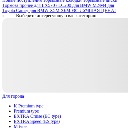
Новые поступления
Тормозные колодки
Тормозные диски
Тормоза прочее
для LX570 / LC200
для BMW M2/M4
для
Toyota Camry
для BMW X5M X6M F85
ЛУЧШАЯ ЦЕНА!
Выберите интересующую вас категорию
Для города
K Premium type
Premium type
EXTRA Cruise (EC type)
EXTRA Speed (ES type)
M type