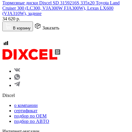
Тормозные диски Dixcel SD 3159216S 335x20 Toyota Land
Cruiser 300 (LC300, VJA300W FJA300W), Lexus LX600
(VJA310W), задние
34 620
р.
Заказать
В корзину
Dixcel
o компании
сертификат
подбор по OEM
подбор по АВТО
Интернет-магазин