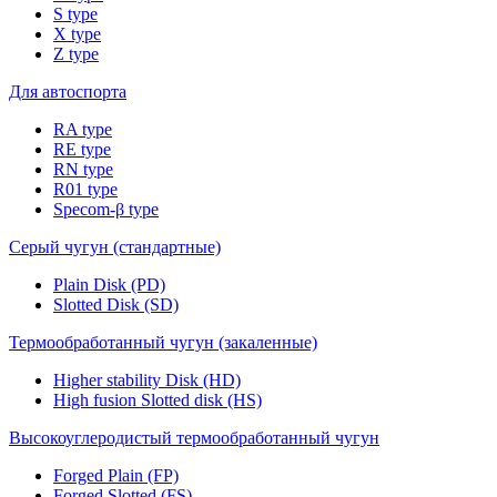
S type
X type
Z type
Для автоспорта
RA type
RE type
RN type
R01 type
Specom-β type
Серый чугун (стандартные)
Plain Disk (PD)
Slotted Disk (SD)
Термообработанный чугун (закаленные)
Higher stability Disk (HD)
High fusion Slotted disk (HS)
Высокоуглеродистый термообработанный чугун
Forged Plain (FP)
Forged Slotted (FS)