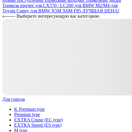
Новые поступления
Тормозные колодки
Тормозные диски
Тормоза прочее
для LX570 / LC200
для BMW M2/M4
для
Toyota Camry
для BMW X5M X6M F85
ЛУЧШАЯ ЦЕНА!
Выберите интересующую вас категорию
Для города
K Premium type
Premium type
EXTRA Cruise (EC type)
EXTRA Speed (ES type)
M type