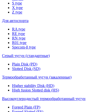
S type
X type
Z type
Для автоспорта
RA type
RE type
RN type
R01 type
Specom-β type
Серый чугун (стандартные)
Plain Disk (PD)
Slotted Disk (SD)
Термообработанный чугун (закаленные)
Higher stability Disk (HD)
High fusion Slotted disk (HS)
Высокоуглеродистый термообработанный чугун
Forged Plain (FP)
Forged Slotted (FS)