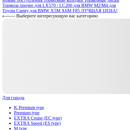
Новые поступления
Тормозные колодки
Тормозные диски
Тормоза прочее
для LX570 / LC200
для BMW M2/M4
для
Toyota Camry
для BMW X5M X6M F85
ЛУЧШАЯ ЦЕНА!
Выберите интересующую вас категорию
Для города
K Premium type
Premium type
EXTRA Cruise (EC type)
EXTRA Speed (ES type)
M type