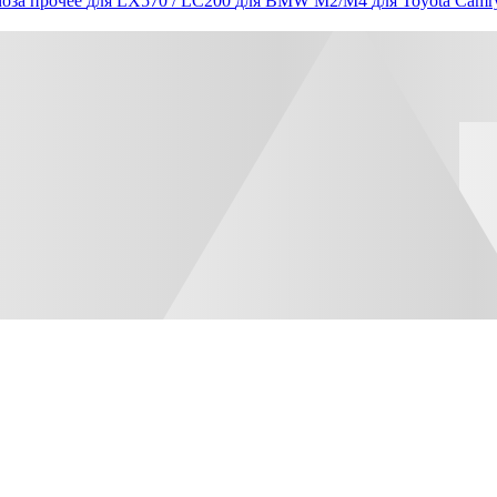
оза прочее
для LX570 / LC200
для BMW M2/M4
для Toyota Camr