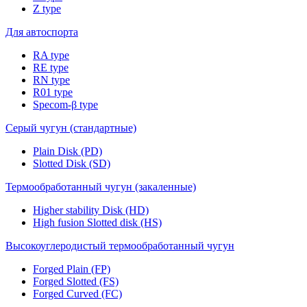
Z type
Для автоспорта
RA type
RE type
RN type
R01 type
Specom-β type
Серый чугун (стандартные)
Plain Disk (PD)
Slotted Disk (SD)
Термообработанный чугун (закаленные)
Higher stability Disk (HD)
High fusion Slotted disk (HS)
Высокоуглеродистый термообработанный чугун
Forged Plain (FP)
Forged Slotted (FS)
Forged Curved (FC)