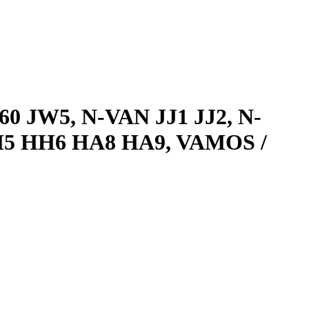
0 JW5, N-VAN JJ1 JJ2, N-
HH5 HH6 HA8 HA9, VAMOS /