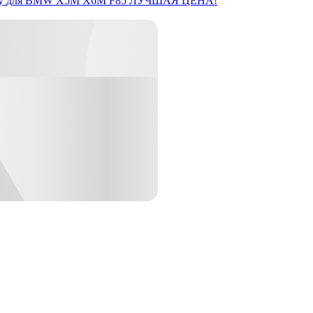
y
для BMW X5M X6M F85
ЛУЧШАЯ ЦЕНА!