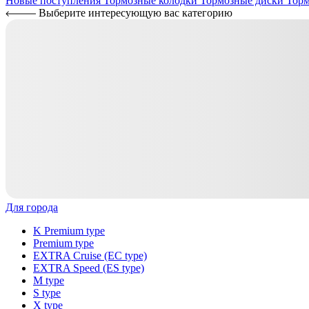
Новые поступления
Тормозные колодки
Тормозные диски
Торм
Выберите интересующую вас категорию
Для города
K Premium type
Premium type
EXTRA Cruise (EC type)
EXTRA Speed (ES type)
M type
S type
X type